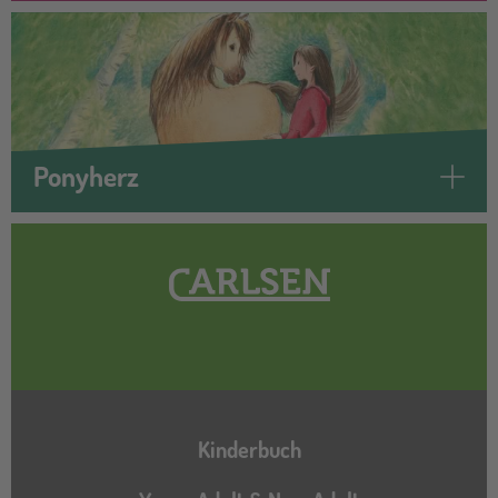
Ponyherz
Hauptnavigation
Kinderbuch