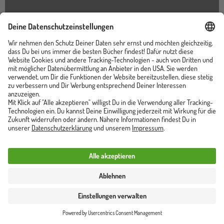
Karriere
Events
Presse
Lizenzen/Rights
Handel
Blogger
Kindermedienagentur
Lappan Verlag