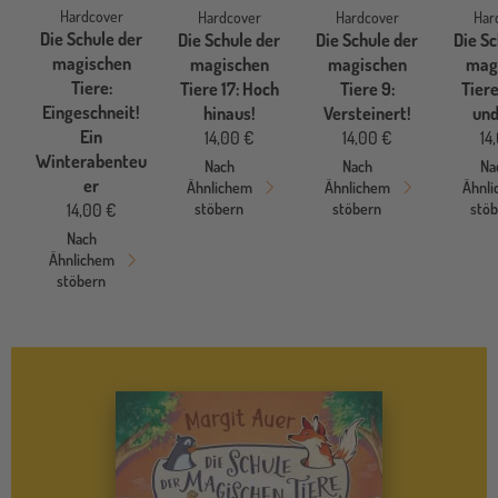
Hardcover
Hardcover
Hardcover
Har
Die Schule der
Die Schule der
Die Schule der
Die Sc
magischen
magischen
magischen
mag
Tiere:
Tiere 17: Hoch
Tiere 9:
Tiere
Eingeschneit!
hinaus!
Versteinert!
und
Ein
14,00 €
14,00 €
14
Winterabenteu
Nach
Nach
Na
er
Ähnlichem
Ähnlichem
Ähnl
stöbern
stöbern
stö
14,00 €
Nach
Ähnlichem
stöbern