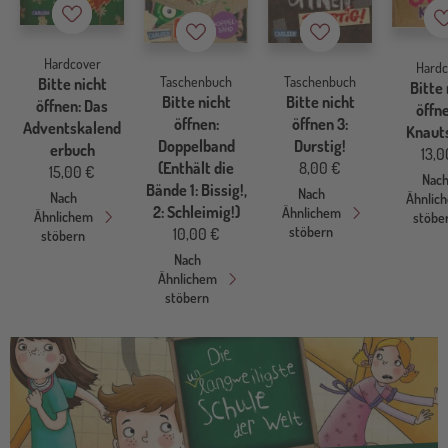
Merkzettel
Merkzettel
Merkzettel
Hardcover
Hardc
Taschenbuch
Taschenbuch
Bitte nicht
Bitte 
Bitte nicht
Bitte nicht
öffnen: Das
öffne
öffnen:
öffnen 3:
Adventskalend
Knauts
Doppelband
Durstig!
erbuch
13,0
(Enthält die
8,00 €
15,00 €
Nac
Bände 1: Bissig!,
Nach
Nach
Ähnlic
2: Schleimig!)
Ähnlichem
Ähnlichem
stöbe
stöbern
10,00 €
stöbern
Nach
Ähnlichem
stöbern