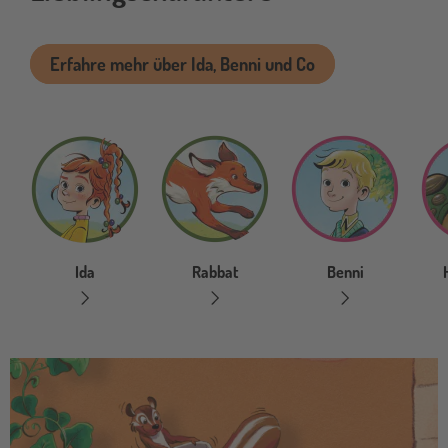
Erfahre mehr über Ida, Benni und Co
Ida
Rabbat
Benni
newsletter