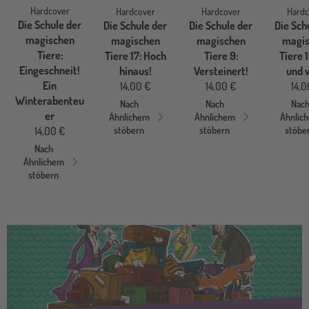
Hardcover
Hardcover
Hardcover
Hardc
Die Schule der
Die Schule der
Die Schule der
Die Sch
magischen
magischen
magischen
magis
Tiere:
Tiere 17: Hoch
Tiere 9:
Tiere 1
Eingeschneit!
hinaus!
Versteinert!
und 
Ein
14,00 €
14,00 €
14,0
Winterabenteu
Nach
Nach
Nac
er
Ähnlichem
Ähnlichem
Ähnlic
stöbern
stöbern
stöbe
14,00 €
Nach
Ähnlichem
stöbern