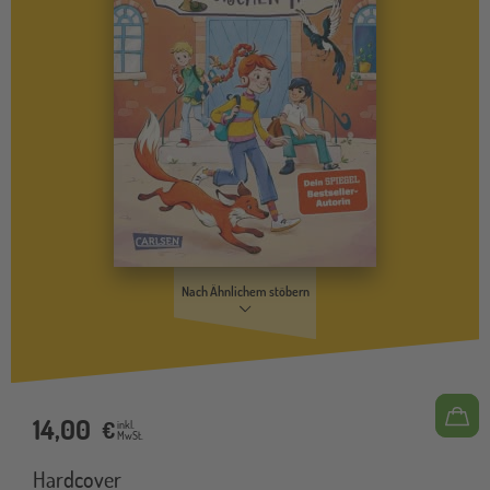
Nach Ähnlichem stöbern
14,00
€
inkl.
MwSt.
Hardcover