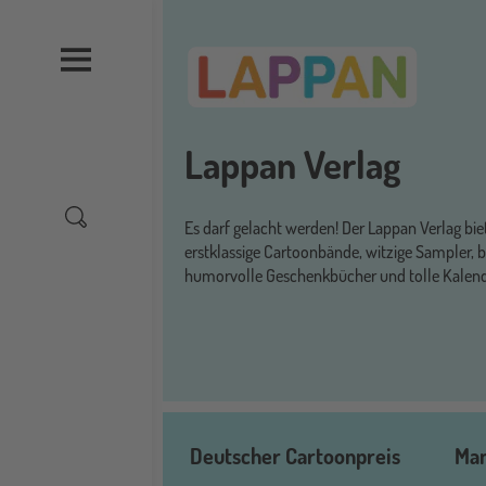
Direkt
zum
Inhalt
Lappan Verlag
Es darf gelacht werden! Der Lappan Verlag bie
erstklassige Cartoonbände, witzige Sampler, be
humorvolle Geschenkbücher und tolle Kalen
Menü
Deutscher Cartoonpreis
Man