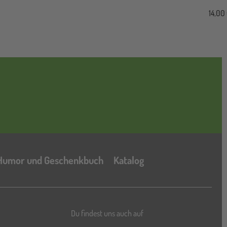
14,00
Katalog
Humor und Geschenkbuch
Katalog
Du findest uns auch auf