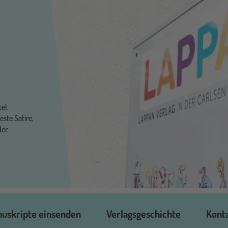
tet
ste Satire,
der.
uskripte einsenden
Verlagsgeschichte
Kont