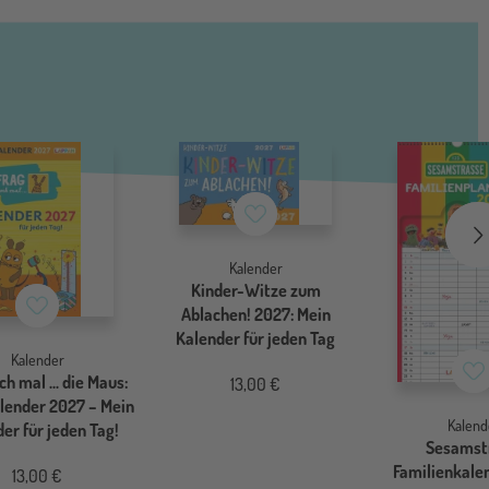
Merkzettel
Kalender
Kinder-Witze zum
Merkzettel
Ablachen! 2027: Mein
Kalender für jeden Tag
Kalender
Me
ch mal ... die Maus:
13,00 €
lender 2027 – Mein
Kalend
er für jeden Tag!
Sesamst
Familienkale
13,00 €