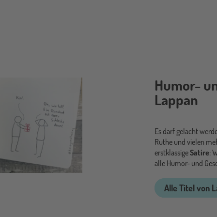
Humor- un
Lappan
Es darf gelacht werd
Ruthe und vielen me
erstklassige
Satire
:
W
alle Humor- und Ges
Alle Titel von 