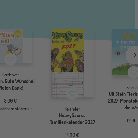
Merkzettel
Me
Hardcover
in: Gute Wünsche!:
Vielen Dank!
Kalend
Merkzettel
Uli Stein Tieri
2027: Monatska
8,00 €
die W
hnlichem stöbern
Kalender
HeavySaurus
12,00
Familienkalender 2027
14,00 €