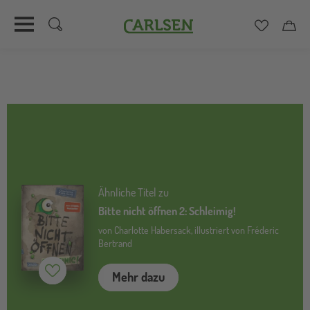
Carlsen
Merkzett
Car
Direkt
zum
Inhalt
Ähnliche Titel zu
Bitte nicht öffnen 2: Schleimig!
von Charlotte Habersack, illustriert von Fréderic
Bertrand
Merken (
inaktiv
)
Mehr dazu