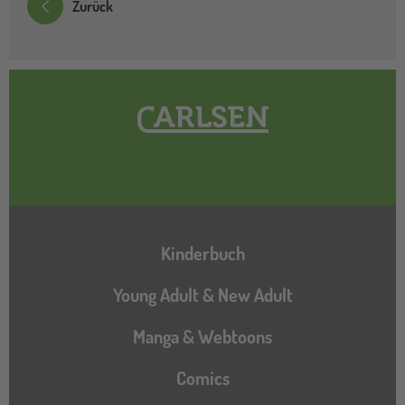
Zurück
Hauptnavigation
Kinderbuch
Young Adult & New Adult
Manga & Webtoons
Comics