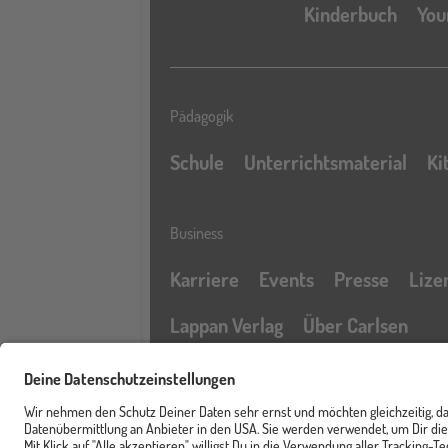
Kinderbuch
You
Pädagogik
Schule
Unterrichtsmaterial
Ki
Business
Karriere
Events
Presse
Lize
Lappan Verlag
Über Carlsen
Profil
Service & Rechtliches
Newsletter
FAQ & Hilfe
Kontak
Merkzettel