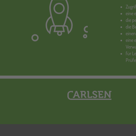
Zugri
eine 
die p
die 
einen
eine 
Verw
für L
Prüf