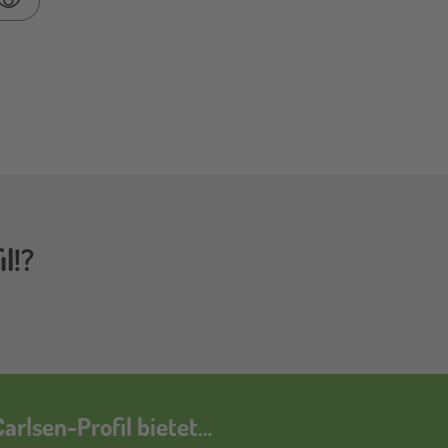
Passwort anzeigen
l!?
arlsen-Profil bietet…