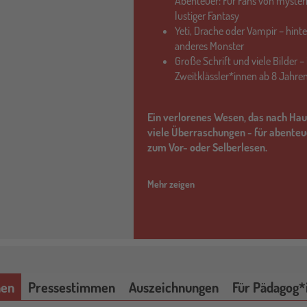
Abenteuer: Für Fans von myster
lustiger Fantasy
Yeti, Drache oder Vampir – hint
anderes Monster
Große Schrift und viele Bilder 
Zweitklässler*innen ab 8 Jahre
Ein verlorenes Wesen, das nach Hau
viele Überraschungen - für abente
zum Vor- oder Selberlesen.
Mehr zeigen
nen
Pressestimmen
Auszeichnungen
Für Pädagog*