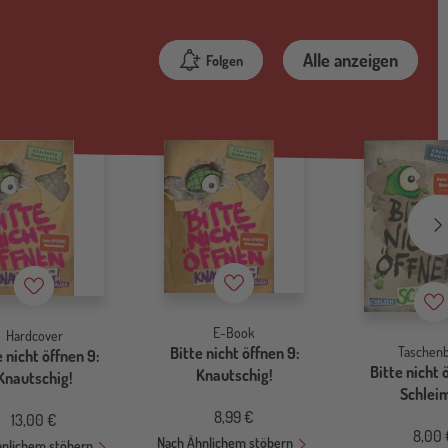
Alle anzeigen
Folgen
Merkzettel
Merkzettel
Me
E-Book
Hardcover
Bitte nicht öffnen 9:
Taschen
e nicht öffnen 9:
Bitte nicht 
Knautschig!
Knautschig!
Schleim
8,99 €
13,00 €
8,00 
Nach Ähnlichem stöbern
hnlichem stöbern