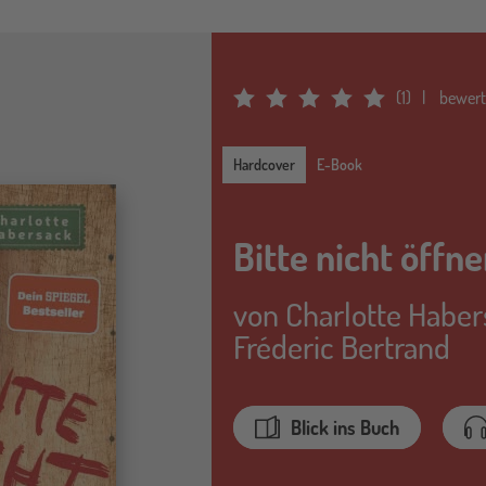
(
1
)
bewer
Average Rating: 5
Hardcover
Hardcover
E-Book
Bitte nicht öffne
von
Charlotte Habe
Fréderic Bertrand
Blick ins Buch