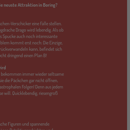
ie neuste Attraktion in Boring?
hen-Verschicker eine Falle stellen.
ugdrache Drago wird lebendig. Als ob
os Spucke auch noch interessante
blem kommt erst noch: Die Einzige,
zurückverwandeln kann, befindet sich
cht dringend einen Plan B!
wird
ed bekommen immer wieder seltsame
sie die Päckchen gar nicht öffnen,
tastrophalen Folgen! Denn aus jedem
e will. Quicklebendig, riesengroß
sche Figuren und spannende