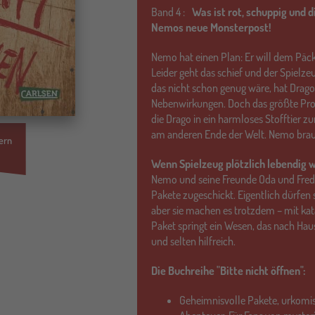
Band
4 :
Was ist rot, schuppig und d
Nemos neue Monsterpost!
Nemo hat einen Plan: Er will dem Päckc
Leider geht das schief und der Spielze
das nicht schon genug wäre, hat Drag
Nebenwirkungen. Doch das größte Pro
die Drago in ein harmloses Stofftier 
am anderen Ende der Welt. Nemo brau
ern
Wenn Spielzeug plötzlich lebendig 
Nemo und seine Freunde Oda und Fr
Pakete zugeschickt. Eigentlich dürfen 
aber sie machen es trotzdem – mit ka
Paket springt ein Wesen, das nach Haus
und selten hilfreich.
Die Buchreihe "Bitte nicht öffnen":
Geheimnisvolle Pakete, urkomi