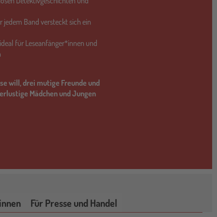
iösen Detektivgeschichten und
er jedem Band versteckt sich ein
– ideal für Leseanfänger*innen und
n
se will, drei mutige Freunde und
uerlustige Mädchen und Jungen
innen
Für Presse und Handel