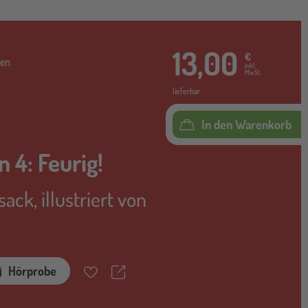
13,00
€
ten
inkl.
MwSt.
lieferbar
In den Warenkorb
n 4: Feurig!
rsack
,
illustriert von
Teilen
Hörprobe
Merkzettel