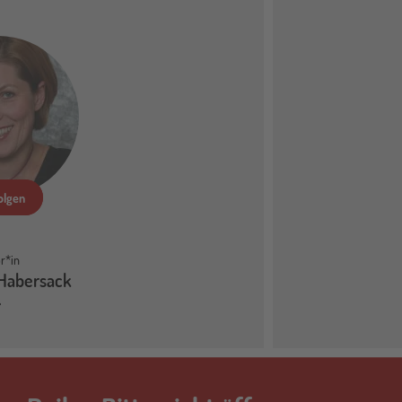
olgen
r*in
 Habersack