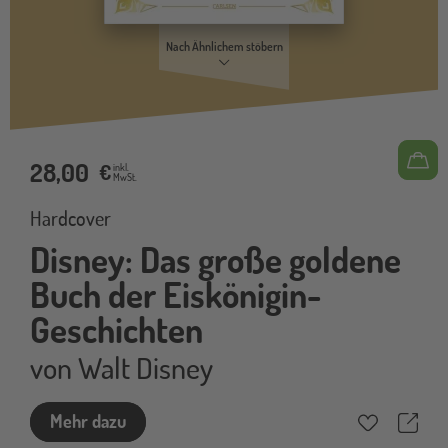
Nach Ähnlichem stöbern
28,00
€
inkl.
MwSt.
Hardcover
Disney: Das große goldene
Buch der Eiskönigin-
Geschichten
von
Walt Disney
Teil
Mehr dazu
Merkzettel