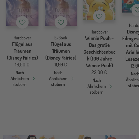
Merkzettel
Merkzettel
Merkzettel
Hardc
Disney
Hardcover
Hardcover
E-Book
Winnie Puuh –
Filmges
Flügel aus
Flügel aus
Das große
mit Co
Träumen
Träumen
Geschichtenbuc
Arielle
(Disney Fairies)
(Disney Fairies)
h (100 Jahre
Leseze
16,00 €
11,99 €
Winnie Puuh)
13,0
22,00 €
Nach
Nach
Nac
Ähnlichem
Ähnlichem
Ähnlic
Nach
stöbern
stöbern
stöbe
Ähnlichem
stöbern