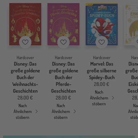
Merkzettel
Merkzettel
Merkzettel
Hardcover
Hardcover
Hardcover
Har
Disney: Das
Disney: Das
Marvel: Das
Disn
große goldene
große goldene
große silberne
große
Buch der
Buch der
Spidey-Buch
Buc
Weihnachts-
Pferde-
28,00 €
Eisk
Geschichten
Geschichten
Gesc
Nach
28,00 €
28,00 €
28
Ähnlichem
stöbern
Nach
Nach
Na
Ähnlichem
Ähnlichem
Ähnl
stöbern
stöbern
stö