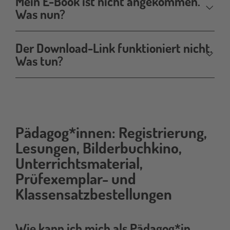
Mein E-Book ist nicht angekommen.
Was nun?
Der Download-Link funktioniert nicht.
Was tun?
Pädagog*innen: Registrierung,
paedagogik
Lesungen, Bilderbuchkino,
Unterrichtsmaterial,
Prüfexemplar- und
Klassensatzbestellungen
Wie kann ich mich als Pädagog*in