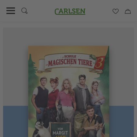
Carlsen
Merkzett
Car
Direkt
zum
Inhalt