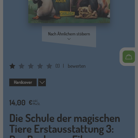
Nach Ähnlichem stöbern
(
1
)
bewerten
Average Rating: 1
Hardcover
14,00
€
inkl.
MwSt.
Die Schule der magischen
Tiere Erstausstattung 3: