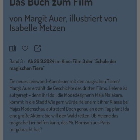
Das Buch zum Film
von
Margit Auer
,
illustriert von
Isabelle Metzen
Teilen
Merkzettel
Band
3 :
Ab 26.9.2024 im Kino: Film 3 der "Schule der
magischen Tiere"
Ein neues Leinwand-Abenteuer mit den magischen Tieren!
Margit Auer erzählt die Geschichte des dritten Films: Helene ist
aufgeregt – denn ihr Idol, die Modedesignerin Maja Malakara,
kommt in die Stadt! Wie gern würde Helene mit ihrer Klasse bei
Majas Modenschau auftreten! Doch genau an dem Tag plant Ida
eine große Aktion: Sie will den Wald retten! Ob Helene das
magische Tier helfen kann, das Mr. Morrison aus Paris
mitgebracht hat?