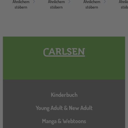
Ähnlichem
Ähnlichem
Ähnlichem
Ähnl
stöbern
stöbern
stöbern
stö
Hauptnavigation
Kinderbuch
Young Adult & New Adult
Manga & Webtoons