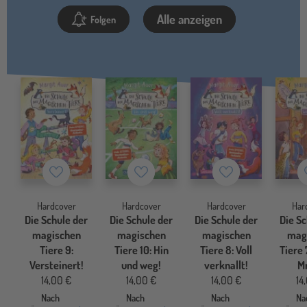
Alle anzeigen
Folgen
Merkzettel
Merkzettel
Merkzettel
Hardcover
Hardcover
Hardcover
Har
Die Schule der
Die Schule der
Die Schule der
Die Sc
magischen
magischen
magischen
mag
Tiere 9:
Tiere 10: Hin
Tiere 8: Voll
Tiere 
Versteinert!
und weg!
verknallt!
Mr
14,00 €
14,00 €
14,00 €
14
Nach
Nach
Nach
Na