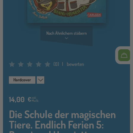
Nach Ähnlichem stöbern
(
0
)
bewerten
Average Rating: 0
Hardcover
14,00
€
inkl.
MwSt.
Die Schule der magischen
Tiere. Endlich Ferien 5: