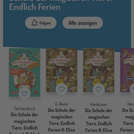
Endlich Ferien
Alle anzeigen
Folgen
Merkzettel
Merkzettel
Merkzettel
E-Book
Har
Hardcover
Taschenbuch
Die Schule der
Die Sc
Die Schule der
Die Schule der
magischen
mag
magischen
magischen
Tiere. Endlich
Tiere.
Tiere. Endlich
Tiere. Endlich
Ferien 9: Elisa
Ferien 
Ferien 9: Elisa