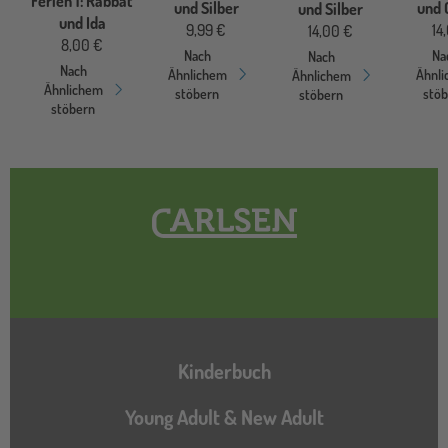
Ferien 1: Rabbat
und Silber
und 
und Silber
und Ida
9,99 €
14
14,00 €
8,00 €
Nach
Na
Nach
Nach
Ähnlichem
Ähnl
Ähnlichem
Ähnlichem
stöbern
stö
stöbern
stöbern
Hauptnavigation
Kinderbuch
Young Adult & New Adult