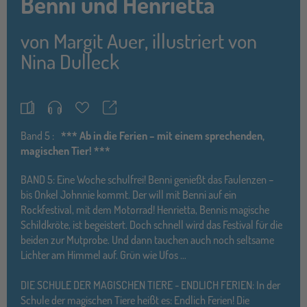
Benni und Henrietta
von
Margit Auer
,
illustriert von
Nina Dulleck
Teilen
Merkzettel
Band
5 :
*** Ab in die Ferien – mit einem sprechenden,
magischen Tier! ***
BAND 5: Eine Woche schulfrei! Benni genießt das Faulenzen –
bis Onkel Johnnie kommt. Der will mit Benni auf ein
Rockfestival, mit dem Motorrad! Henrietta, Bennis magische
Schildkröte, ist begeistert. Doch schnell wird das Festival für die
beiden zur Mutprobe. Und dann tauchen auch noch seltsame
Lichter am Himmel auf. Grün wie Ufos …
DIE SCHULE DER MAGISCHEN TIERE - ENDLICH FERIEN: In der
Schule der magischen Tiere heißt es: Endlich Ferien! Die