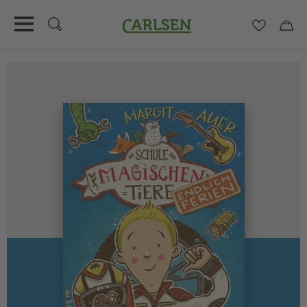
Carlsen
Merkzett
Car
Direkt
zum
Inhalt