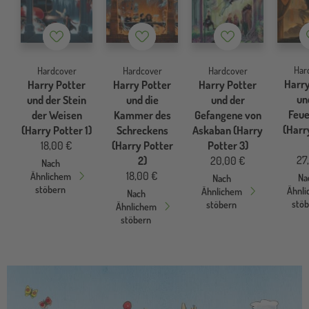
Merkzettel
Merkzettel
Merkzettel
Har
Hardcover
Hardcover
Hardcover
Harry
Harry Potter
Harry Potter
Harry Potter
un
und der Stein
und die
und der
Feue
der Weisen
Kammer des
Gefangene von
(Harr
(Harry Potter 1)
Schreckens
Askaban (Harry
18,00 €
(Harry Potter
Potter 3)
27
2)
20,00 €
Nach
18,00 €
Ähnlichem
Na
Nach
stöbern
Ähnl
Ähnlichem
Nach
stö
stöbern
Ähnlichem
stöbern