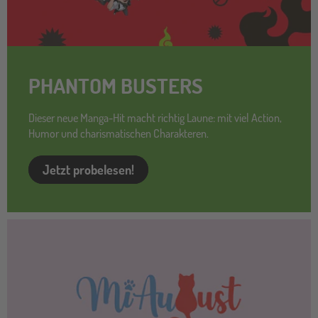
PHANTOM BUSTERS
Dieser neue Manga-Hit macht richtig Laune: mit viel Action,
Humor und charismatischen Charakteren.
Jetzt probelesen!