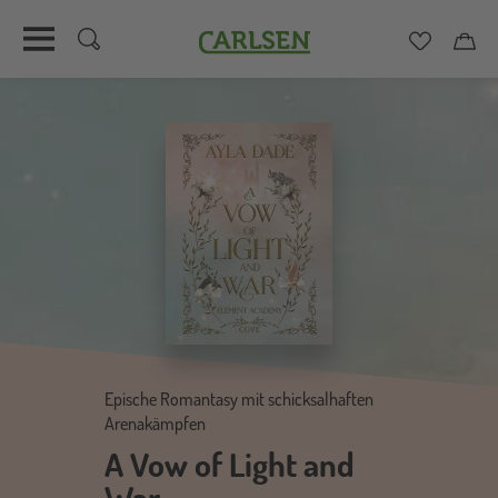
Carlsen
Merkzett
Car
Direkt
zum
Inhalt
Epische Romantasy mit schicksalhaften
Arenakämpfen
A Vow of Light and
War