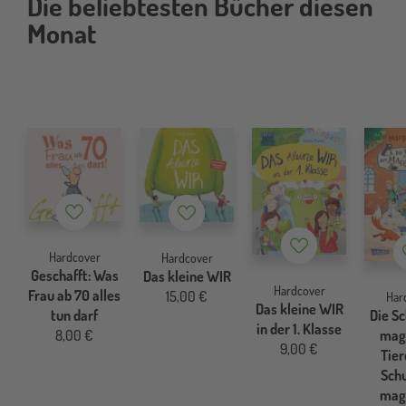
Die beliebtesten Bücher diesen
Monat
Merkzettel
Merkzettel
Merkzettel
Hardcover
Hardcover
Geschafft: Was
Das kleine WIR
Hardcover
Frau ab 70 alles
15,00 €
Har
Das kleine WIR
tun darf
Die Sc
in der 1. Klasse
8,00 €
mag
9,00 €
Tier
Schu
mag