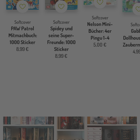
Merkzettel
Merkzettel
Merkzettel
Softcover
Softcover
Softcover
Nelson Mini-
Softc
PAW Patrol
Spidey und
Gabb
Bücher: 4er
Mitmachbuch:
seine Super-
Dollhous
Pingu 1-4
1000 Sticker
Freunde: 1000
Zauberm
5,00 €
8,99 €
Sticker
4,9
8,99 €