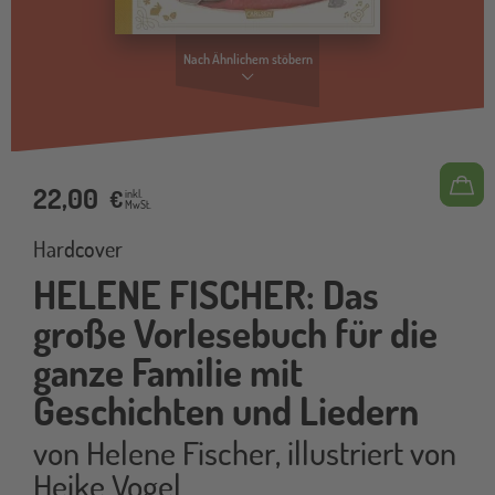
Nach Ähnlichem stöbern
22,00
€
inkl.
MwSt.
Hardcover
HELENE FISCHER: Das
große Vorlesebuch für die
ganze Familie mit
Geschichten und Liedern
von
Helene Fischer
,
illustriert von
Heike Vogel
,