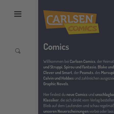
Direkt
zum
Inhalt
Comics
Willkommen bei
Carlsen Comics
, der Heima
und Struppi
,
Spirou und Fantasio
,
Blake und
Clever und Smart
, der
Peanuts
, des
Marsup
Calvin und Hobbes
und zahlreichen ausgeze
Graphic Novels
.
Hier findest du
neue Comics
und
unschlagba
Klassiker
, die sich direkt vom Verlag bestelle
Bleib auf dem Laufenden und schau regelmä
unseren Neuerscheinungen
vorbei oder lass