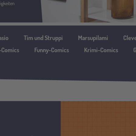
igkeiten
asio
Tim und Struppi
Marsupilami
Clev
n-Comics
Funny-Comics
Krimi-Comics
G