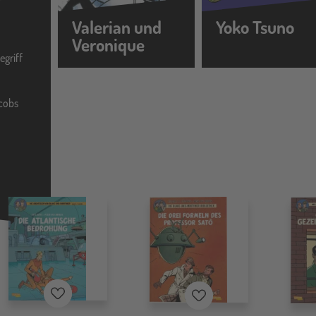
Valerian und
Yoko Tsuno
Veronique
egriff
acobs
Merkzettel
Merkzettel