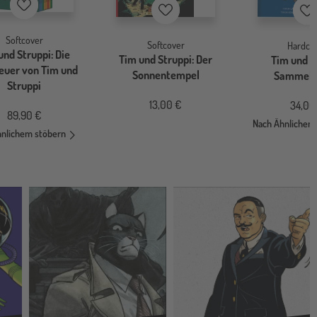
Merkzettel
Merkzettel
Me
Softcover
Softcover
Hardco
und Struppi: Die
Tim und Struppi: Der
Tim und S
euer von Tim und
Sonnentempel
Sammelb
Struppi
13,00 €
34,00
89,90 €
Nach Ähnlichem
hnlichem stöbern