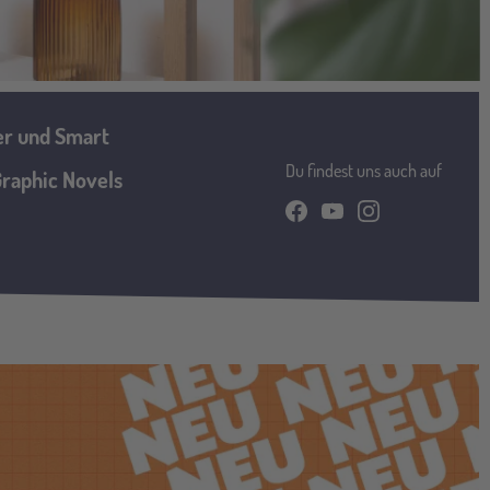
er und Smart
Du findest uns auch auf
raphic Novels
facebook
youtube
instagram