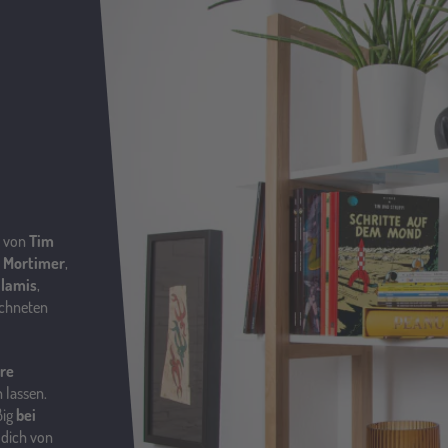
t von
Tim
 Mortimer
,
ilamis
,
ichneten
re
n lassen.
ßig
bei
 dich von