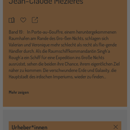
Jean-Claude Mézières
Teilen
Merkzettel
Band
19 :
In Porte-au-Gouffre, einem heruntergekommenen
Raumhafen am Rande des Gro-ßen Nichts, schlagen sich
Valerian und Veronique mehr schlecht als recht als flie-gende
Händler durch. Als die Raumschiffkommandantin Singh’a
Rough’a ein Schiff für eine Expedition ins Große Nichts
ausrüstet, sehen die beiden ihre Chance, ihrem eigentlichen Ziel
näher zu kommen: Die verschwundene Erde und Galaxity, die
Hauptstadt des irdischen Imperiums, wieder zu finden…
Mehr zeigen
Urheber*innen