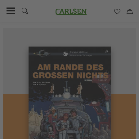
Carlsen
Merkzett
Car
Direkt
zum
Inhalt