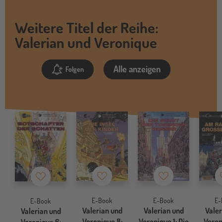
Weitere Titel der Reihe:
Valerian und Veronique
Alle anzeigen
Folgen
Merkzettel
Merkzettel
Merkzettel
E-Book
E-Book
E-
E-Book
Valerian und
Valerian und
Valer
Valerian und
Veronique 8:
Veronique 1: Die
Veron
Veronique 6: