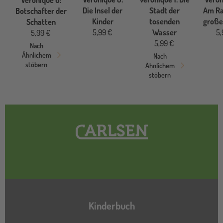
Die Insel der
Stadt der
Am Ra
Botschafter der
Kinder
tosenden
große
Schatten
5,99 €
Wasser
5,
5,99 €
5,99 €
Nach
Ähnlichem
Nach
stöbern
Ähnlichem
stöbern
Hauptnavigation
Kinderbuch