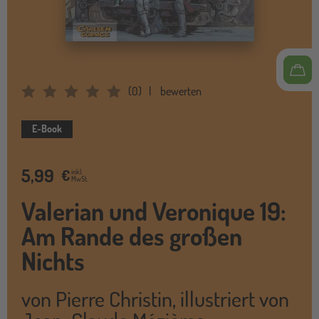
(
0
)
bewerten
Average Rating: 0
E-Book
5,99
€
inkl.
MwSt.
Valerian und Veronique 19:
Am Rande des großen
Nichts
von
Pierre Christin
,
illustriert von