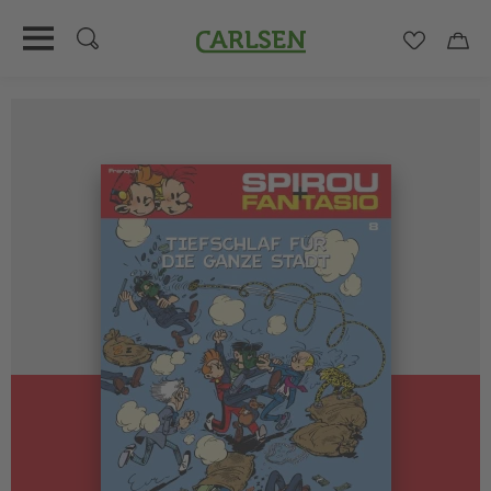
Carlsen
Merkzett
Car
Direkt
zum
Inhalt