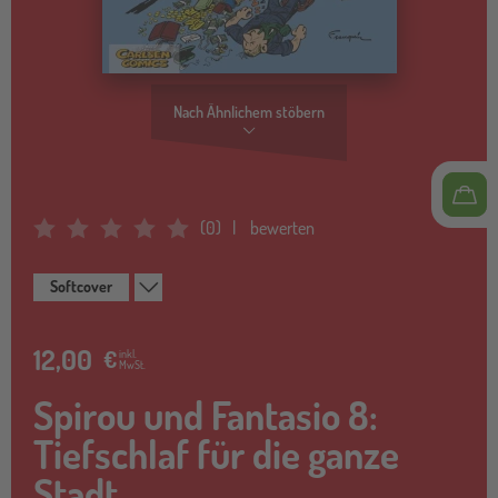
Nach Ähnlichem stöbern
(
0
)
bewerten
Average Rating: 0
Softcover
12,00
€
inkl.
MwSt.
Spirou und Fantasio 8:
Tiefschlaf für die ganze
Stadt