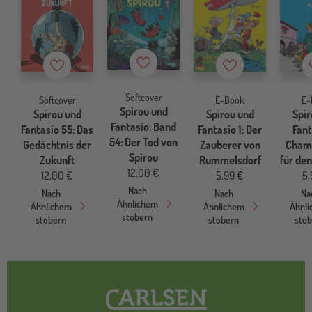
Merkzettel
Merkzettel
Merkzettel
Softcover
Softcover
E-Book
E-
Spirou und
Spirou und
Spirou und
Spir
Fantasio: Band
Fantasio 55: Das
Fantasio 1: Der
Fant
54: Der Tod von
Gedächtnis der
Zauberer von
Cham
Spirou
Zukunft
Rummelsdorf
für den
12,00 €
12,00 €
5,99 €
5,
Nach
Nach
Nach
Na
Ähnlichem
Ähnlichem
Ähnlichem
Ähnl
stöbern
stöbern
stöbern
stö