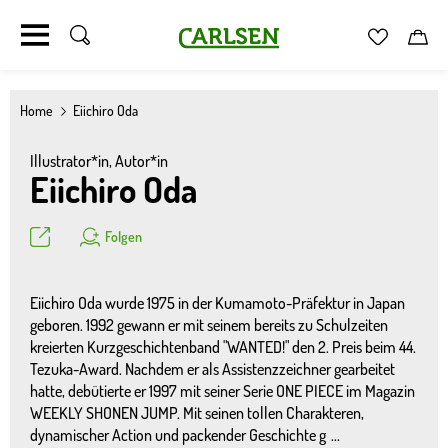
Carlsen
Merkzett
Car
Direkt
zum
Home
Eiichiro Oda
Inhalt
Illustrator*in,
Autor*in
Eiichiro Oda
Teilen
Folgen
Eiichiro Oda wurde 1975 in der Kumamoto-Präfektur in Japan
geboren. 1992 gewann er mit seinem bereits zu Schulzeiten
kreierten Kurzgeschichtenband "WANTED!" den 2. Preis beim 44.
Tezuka-Award. Nachdem er als Assistenzzeichner gearbeitet
hatte, debütierte er 1997 mit seiner Serie ONE PIECE im Magazin
WEEKLY SHONEN JUMP. Mit seinen tollen Charakteren,
dynamischer Action und packender Geschichte g
...