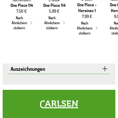
One Piece -
One 
One Piece 114
One Piece 114
Heroines 1
Hero
7,50 €
5,99 €
7,99 €
9,
Nach
Nach
Ähnlichem
Ähnlichem
Nach
Na
stöbern
stöbern
Ähnlichem
Ähnl
stöbern
stö
Auszeichnungen