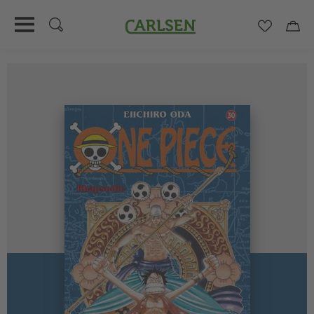
Carlsen
Merkzett
Car
Direkt
zum
Inhalt