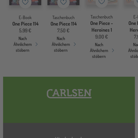
Merkzettel
Merkzettel
Merkzettel
Taschenbuch
E-
E-Book
Taschenbuch
One Piece -
One 
One Piece 114
One Piece 114
Heroines 1
Hero
5,99 €
7,50 €
9,00 €
7,
Nach
Nach
Ähnlichem
Ähnlichem
Nach
Na
stöbern
stöbern
Ähnlichem
Ähnl
stöbern
stö
Hauptnavigation