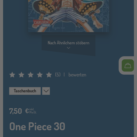
Nach Ähnlichem stöbern
(
5
)
bewerten
Average Rating: 5
Taschenbuch
7,50
€
inkl.
MwSt.
One Piece 30