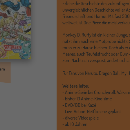
Erlebe die Geschichte des zukünftigen 
unvergleichlichen Geschichte voller A
Freundschaft und Humor. Mit fast 500
weltweit ist One Piece die meistverkau
Monkey D. Ruffy ist ein kleiner Junge,
nützt ihm auch eine Mutprobe nichts.
muss er zu Hause bleiben. Doch als er
Meeres, auch Teufelsfrucht oder Gum
zum Nachtisch verspeist, ändert sich all
ern
Für Fans von Naruto, Dragon Ball, My H
Weitere Infos:
- Anime-Serie bei Crunchyroll, Wak
- bisher 13 Anime-Kinofilme
- DVD/BD bei Kazé
- Live-Action-Netflixserie geplant
- diverse Videospiele
- ab 10 Jahren