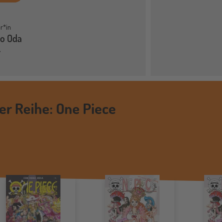
r*in
ro Oda
der Reihe: One Piece