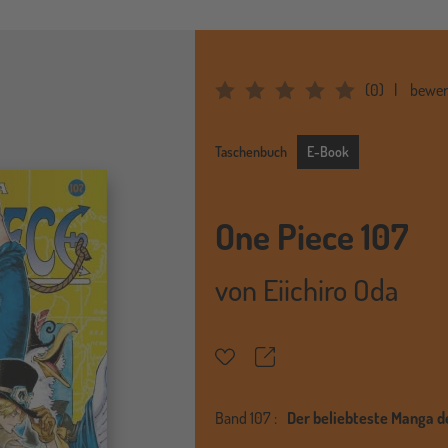
(
0
)
bewer
Average Rating: 0
E-Book
Taschenbuch
E-Book
One Piece 107
von
Eiichiro Oda
Teilen
Merkzettel
Band
107 :
Der beliebteste Manga d