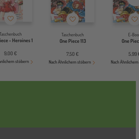
Merkzettel
Merkzettel
Me
Taschenbuch
Taschenbuch
E-Boo
iece - Heroines 1
One Piece 113
One Piec
9,00 €
7,50 €
5,99 
hnlichem stöbern
Nach Ähnlichem stöbern
Nach Ähnlichem