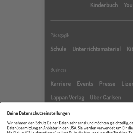
Kinderbuch
You
Pädagogik
Schule
Unterrichtsmaterial
Ki
Business
Karriere
Events
Presse
Lize
Lappan Verlag
Über Carlsen
Profil
Service & Rechtliches
Newsletter
FAQ & Hilfe
Kontak
Merkzettel