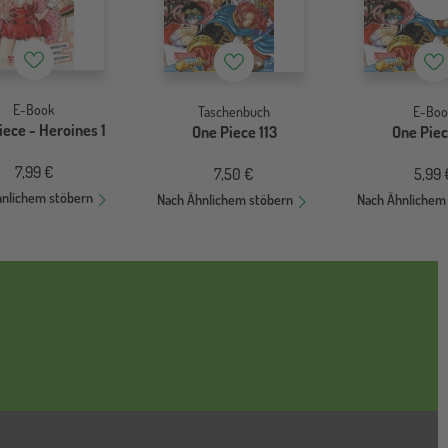
Merkzettel
Merkzettel
Me
E-Book
Taschenbuch
E-Boo
iece - Heroines 1
One Piece 113
One Piec
7,99 €
7,50 €
5,99 
hnlichem stöbern
Nach Ähnlichem stöbern
Nach Ähnlichem