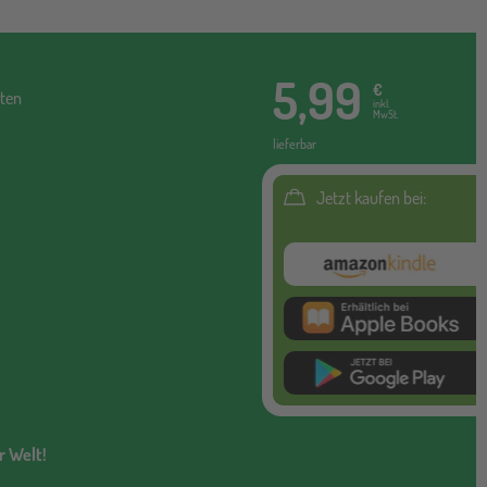
5,99
€
ten
inkl.
MwSt.
lieferbar
Jetzt kaufen bei:
Amazon Kindl
itunes ebook
google
r Welt!