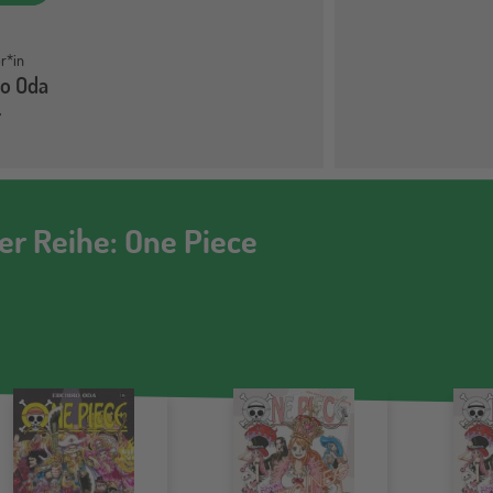
r*in
ro Oda
der Reihe: One Piece