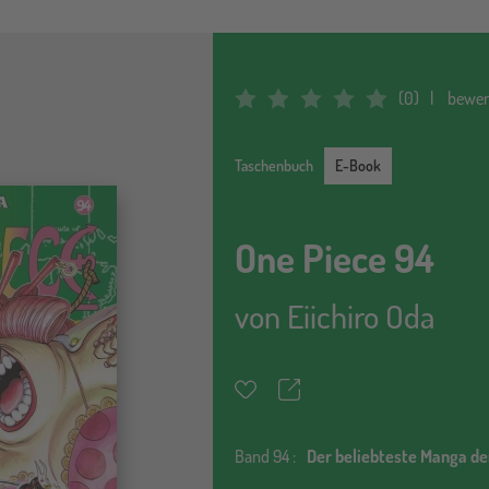
(
0
)
bewer
Average Rating: 0
E-Book
Taschenbuch
E-Book
One Piece 94
von
Eiichiro Oda
Teilen
Merkzettel
Band
94 :
Der beliebteste Manga de