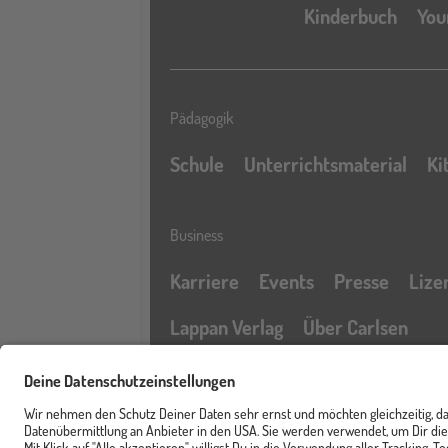
Kinderbuch
You
Pädagogik
Schule
Unterrichtsmaterial
Ki
Business
Karriere
Events
Presse
Lize
Lappan Verlag
Über Carlsen
Profil
Service & Rechtliches
Newsletter
FAQ & Hilfe
Kontak
Merkzettel