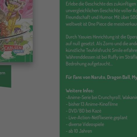
Erlebe die Geschichte des zukünftigen 
unvergleichlichen Geschichte voller A
Freundschaft und Humor. Mit über 50
weltweit ist One Piece die meistverkau
Durch Yasuies Hinrichtung ist die Op
auf null gesetzt. Als Zorro und die an
künstliche Teufelsfrucht Smile erfahre
Währenddessen ist bei Ruffy im Sträfl
Bedrohung aufgetaucht…
ern
Für Fans von Naruto, Dragon Ball, M
Weitere Infos:
-Anime-Serie bei Crunchyroll, Waka
- bisher 13 Anime-Kinofilme
- DVD/BD bei Kazé
- Live-Action-Netflixserie geplant
- diverse Videospiele
- ab 10 Jahren