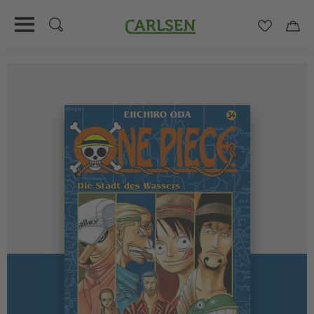
Carlsen
Merkzett
Car
Direkt
zum
Inhalt