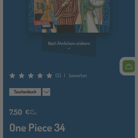
Nach Ähnlichem stöbern
(
5
)
bewerten
Average Rating: 5
Taschenbuch
7,50
€
inkl.
MwSt.
One Piece 34