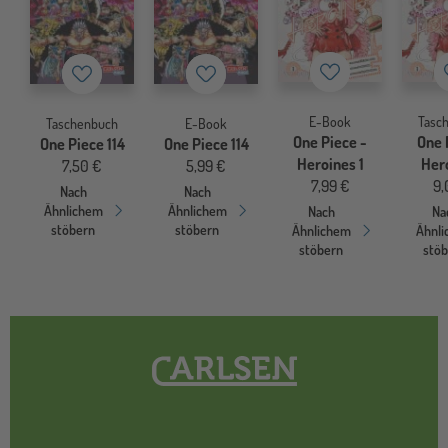
Merkzettel
Merkzettel
Merkzettel
E-Book
Tasc
Taschenbuch
E-Book
One Piece -
One 
One Piece 114
One Piece 114
Heroines 1
Hero
7,50 €
5,99 €
7,99 €
9,
Nach
Nach
Ähnlichem
Ähnlichem
Nach
Na
stöbern
stöbern
Ähnlichem
Ähnl
stöbern
stö