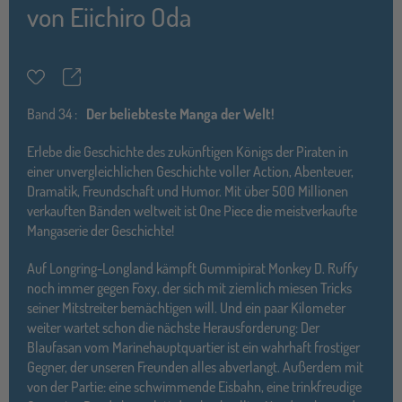
von
Eiichiro Oda
Teilen
Merkzettel
Band
34 :
Der beliebteste Manga der Welt!
Erlebe die Geschichte des zukünftigen Königs der Piraten in
einer unvergleichlichen Geschichte voller Action, Abenteuer,
Dramatik, Freundschaft und Humor. Mit über 500 Millionen
verkauften Bänden weltweit ist One Piece die meistverkaufte
Mangaserie der Geschichte!
Auf Longring-Longland kämpft Gummipirat Monkey D. Ruffy
noch immer gegen Foxy, der sich mit ziemlich miesen Tricks
seiner Mitstreiter bemächtigen will. Und ein paar Kilometer
weiter wartet schon die nächste Herausforderung: Der
Blaufasan vom Marinehauptquartier ist ein wahrhaft frostiger
Gegner, der unseren Freunden alles abverlangt. Außerdem mit
von der Partie: eine schwimmende Eisbahn, eine trinkfreudige