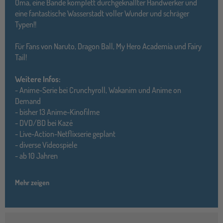
Oma, eine Bande komplett durchgeknallter Handwerker und
eine fantastische Wasserstadt voller Wunder und schräger
Typen!!
Für Fans von Naruto, Dragon Ball, My Hero Academia und Fairy
Tail!
Weitere Infos:
- Anime-Serie bei Crunchyroll, Wakanim und Anime on
Demand
- bisher 13 Anime-Kinofilme
- DVD/BD bei Kazé
- Live-Action-Netflixserie geplant
- diverse Videospiele
- ab 10 Jahren
Mehr zeigen