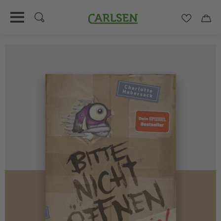
Carlsen
Merkzett
Car
Direkt
zum
Inhalt