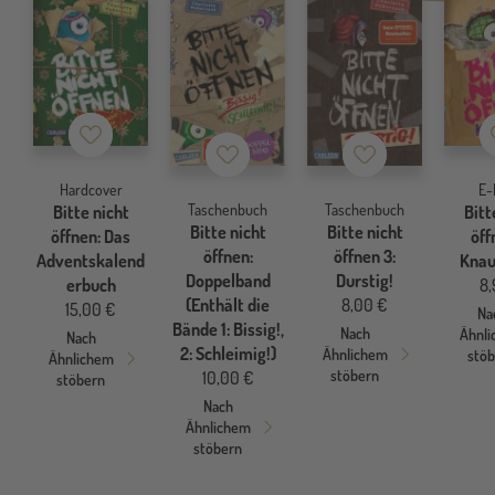
Merkzettel
Merkzettel
Merkzettel
Hardcover
E-
Taschenbuch
Taschenbuch
Bitte nicht
Bitt
Bitte nicht
Bitte nicht
öffnen: Das
öff
öffnen:
öffnen 3:
Adventskalend
Knau
Doppelband
Durstig!
erbuch
8,
(Enthält die
8,00 €
15,00 €
Na
Bände 1: Bissig!,
Nach
Ähnl
Nach
2: Schleimig!)
Ähnlichem
stö
Ähnlichem
stöbern
10,00 €
stöbern
Nach
Ähnlichem
stöbern