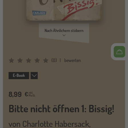
Nach Ähnlichem stöbern
(
0
)
bewerten
Average Rating: 0
E-Book
8,99
€
inkl.
MwSt.
Bitte nicht öffnen 1: Bissig!
von
Charlotte Habersack
,