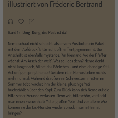
illustriert von
Fréderic Bertrand
Teilen
Merkzettel
Band
1 :
Ding-Dong, die Post ist da!
Nemo schaut nicht schlecht, als er vom Postboten ein Paket
mit dem Aufdruck "Bitte nicht öffnen" entgegennimmt. Die
Anschrift ist ebenfalls mysteriös: "An Niemand! Wo der Pfeffer
wächst. Am Arsch der Welt". Was soll das denn? Nemo denkt
nicht lange nach, öffnet das Päckchen - und eine lebendige Yeti-
Actionfigur springt heraus! Seitdem ist in Nemos Leben nichts
mehr normal: Während draußen ein Schneesturm mitten im
Sommer tobt, wächst ihm der kleine, plüschige Yeti
buchstäblich über den Kopf. Zum Glück kann sich Nemo auf die
Hilfe seiner Freunde verlassen. Denn wie, bitteschön, versteckt
man einen zweieinhalb Meter großen Yeti? Und vor allem: Wie
können sie das Eis-Monster wieder zurück in seine Heimat
bringen?