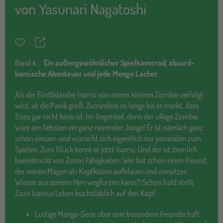
von
Yasunari Nagatoshi
Teilen
Merkzettel
Band
4 :
Ein außergewöhnlicher Spielkamerad, absurd-
komische Abenteuer und jede Menge Lacher
Als der Fünftklässler Isamu von einem kleinen Zombie verfolgt
wird, ist die Panik groß. Zumindest so lange bis er merkt, dass
Zozo gar nicht böse ist. Im Gegenteil, denn der ulkige Zombie
wäre am liebsten ein ganz normaler Junge! Er ist nämlich ganz
schön einsam und wünscht sich eigentlich nur jemanden zum
Spielen. Zum Glück kennt er jetzt Isamu. Und der ist ziemlich
beeindruckt von Zozos Fähigkeiten. Wer hat schon einen Freund,
der seinen Magen als Kopfkissen aufblasen und unnützes
Wissen aus seinem Hirn wegfurzen kann?! Schon bald stellt
Zozo Isamus Leben buchstäblich auf den Kopf.
Lustige Manga-Serie über eine besondere Freundschaft