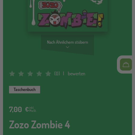
Nach Ähnlichem stöbern
(
0
)
bewerten
Average Rating: 0
Taschenbuch
7,00
€
inkl.
MwSt.
Zozo Zombie 4