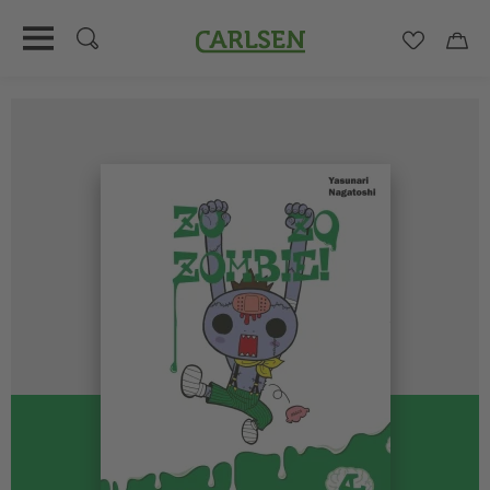
Carlsen
Merkzett
Car
Direkt
zum
Inhalt