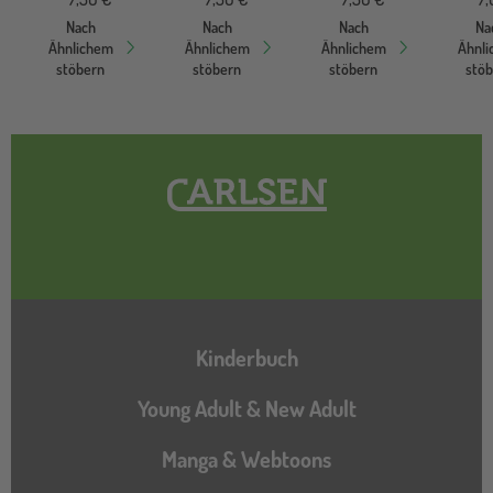
Nach
Nach
Nach
Na
Ähnlichem
Ähnlichem
Ähnlichem
Ähnl
stöbern
stöbern
stöbern
stö
Hauptnavigation
Kinderbuch
Young Adult & New Adult
Manga & Webtoons