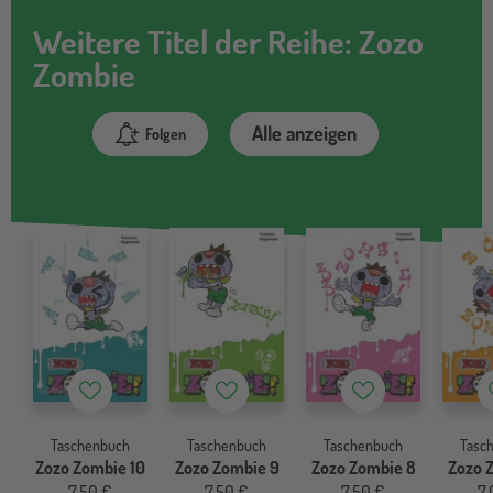
Weitere Titel der Reihe: Zozo
Zombie
Alle anzeigen
Folgen
Merkzettel
Merkzettel
Merkzettel
Taschenbuch
Taschenbuch
Taschenbuch
Tasc
Zozo Zombie 10
Zozo Zombie 9
Zozo Zombie 8
Zozo 
7,50 €
7,50 €
7,50 €
7,