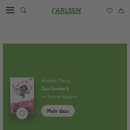
Carlsen
Merkzett
Car
Direkt
zum
Inhalt
Ähnliche Titel zu
Zozo Zombie 8
von Yasunari Nagatoshi
Mehr dazu
Merken (
inaktiv
)