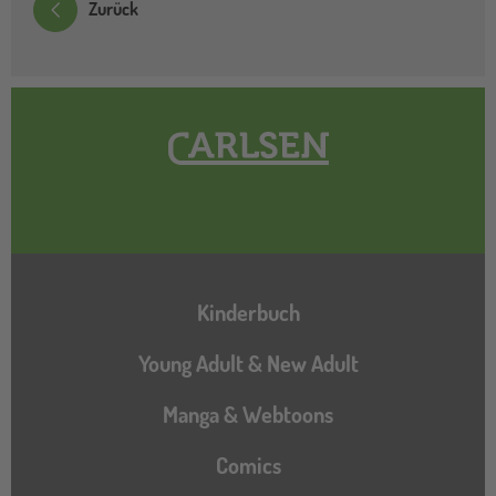
Zurück
Hauptnavigation
Kinderbuch
Young Adult & New Adult
Manga & Webtoons
Comics