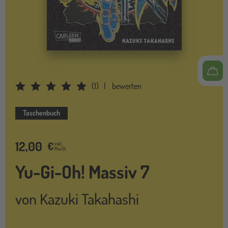
(
1
)
bewerten
Average Rating: 5
Taschenbuch
12,00
€
inkl.
MwSt.
Yu-Gi-Oh! Massiv 7
von
Kazuki Takahashi