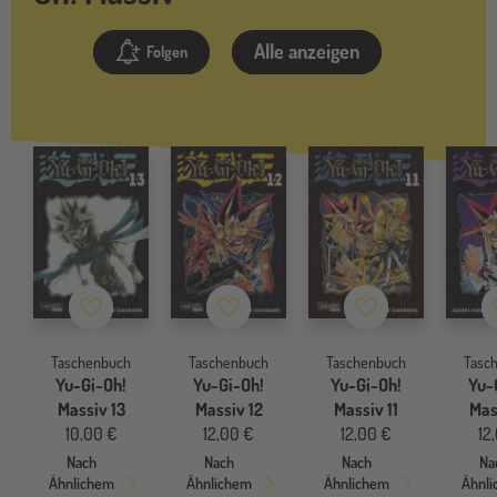
Alle anzeigen
Folgen
Merkzettel
Merkzettel
Merkzettel
Taschenbuch
Taschenbuch
Taschenbuch
Tasc
Yu-Gi-Oh!
Yu-Gi-Oh!
Yu-Gi-Oh!
Yu-
Massiv 13
Massiv 12
Massiv 11
Mas
10,00 €
12,00 €
12,00 €
12
Nach
Nach
Nach
Na
Ähnlichem
Ähnlichem
Ähnlichem
Ähnl