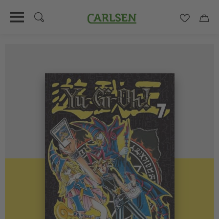
Carlsen
Merkzett
Car
Direkt
zum
Inhalt