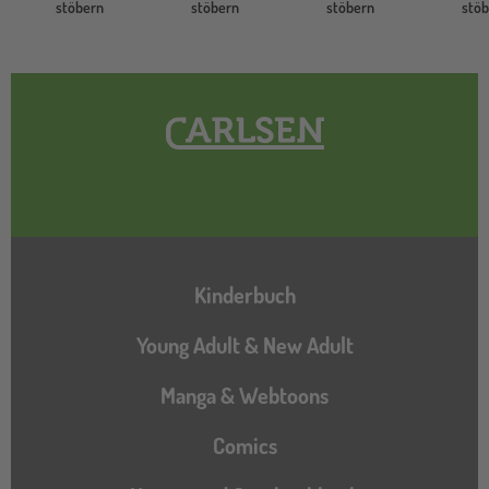
stöbern
stöbern
stöbern
stö
Hauptnavigation
Kinderbuch
Young Adult & New Adult
Manga & Webtoons
Comics