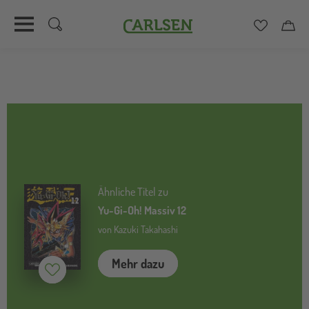
Carlsen
Merkzett
Car
Direkt
zum
Inhalt
Ähnliche Titel zu
Yu-Gi-Oh! Massiv 12
von Kazuki Takahashi
Mehr dazu
Merken (
inaktiv
)