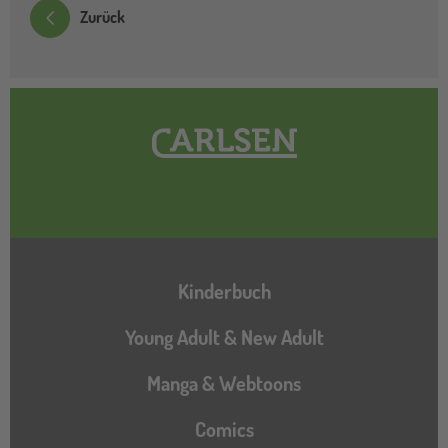
Zurück
Hauptnavigation
Kinderbuch
Young Adult & New Adult
Manga & Webtoons
Comics