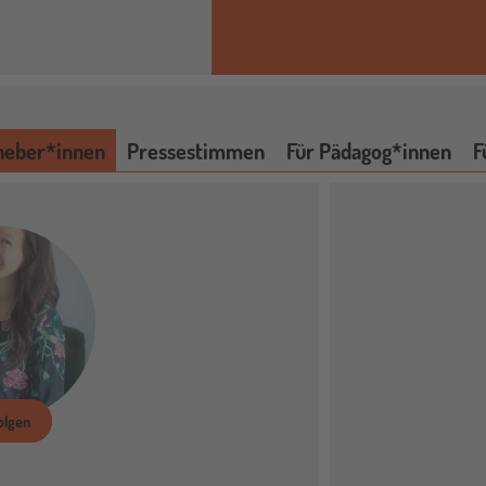
heber*innen
Pressestimmen
Für Pädagog*innen
F
olgen