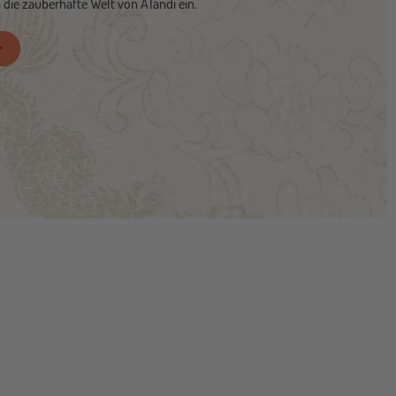
 die zauberhafte Welt von A'landi ein.
r