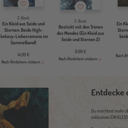
Merkzettel
Merkzettel
E-Book
E-Book
Ein Kleid aus Seide und
Ein Kl
Bestickt mit den Tränen
Sternen: Beide High-
Stern
des Mondes (Ein Kleid aus
Fantasy-Liebesromane im
Seid
Seide und Sternen 2)
Sammelband!
9,99 €
14,99 €
Nach Ä
Nach Ähnlichem stöbern
Nach Ähnlichem stöbern
Entdecke 
Du möchtest mehr üb
exklusiven EIN KLE