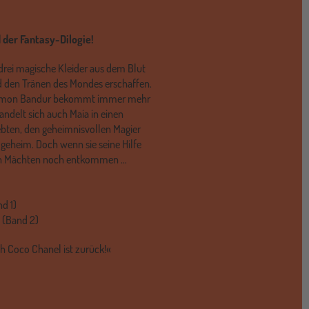
 der Fantasy-Dilogie!
 drei magische Kleider aus dem Blut
d den Tränen des Mondes erschaffen.
 Dämon Bandur bekommt immer mehr
andelt sich auch Maia in einen
iebten, den geheimnisvollen Magier
 geheim. Doch wenn sie seine Hilfe
sen Mächten noch entkommen …
d 1)
« (Band 2)
ch Coco Chanel ist zurück!«