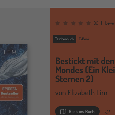
(
0
)
bewer
Average Rating: 0
Taschenbuch
Taschenbuch
E-Book
Bestickt mit den
Mondes (Ein Kle
Sternen 2)
von
Elizabeth Lim
Blick ins Buch
Merkz