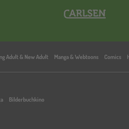
Hauptnavigation
ng Adult & New Adult
Manga & Webtoons
Comics
ta
Bilderbuchkino