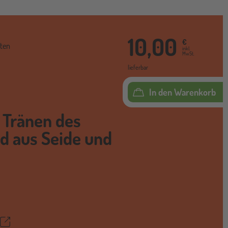
10,00
€
ten
inkl.
MwSt.
lieferbar
In den Warenkorb
 Tränen des
id aus Seide und
Teilen
ettel