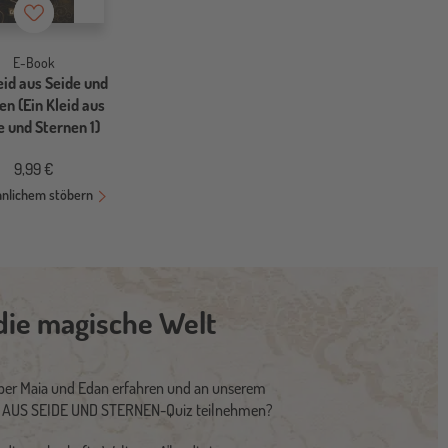
Merkzettel
E-Book
eid aus Seide und
en (Ein Kleid aus
e und Sternen 1)
9,99 €
hnlichem stöbern
die magische Welt
er Maia und Edan erfahren und an unserem
ID AUS SEIDE UND STERNEN-Quiz teilnehmen?