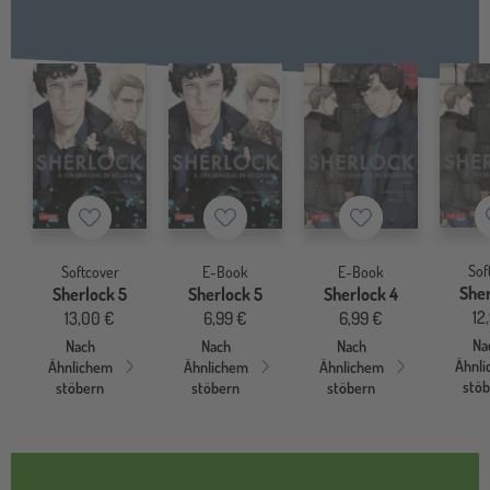
Merkzettel
Merkzettel
Merkzettel
Sof
Softcover
E-Book
E-Book
Sher
Sherlock 5
Sherlock 5
Sherlock 4
12
13,00 €
6,99 €
6,99 €
Na
Nach
Nach
Nach
Ähnl
Ähnlichem
Ähnlichem
Ähnlichem
stö
stöbern
stöbern
stöbern