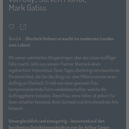
Mark Gatiss
Teilen
Merkzettel
Band
4 :
Sherlock Holmes erwacht im modernen London
zum Leben!
Mit seinen zahlreichen Blogeinträgen über das Lösen kniffliger
Fälle macht John aus seinem Partner Sherlock einen
regelrechten Internetstar. Eines Tages überbringt eine berühmte
Persönlichkeit, die Fan des Blogs ist, über Mittelsmänner einen
Auftrag an Sherlock. Er soll von einer gewissen Frau
kompromittierende Fotos wiederbeschaffen, welche die
Auftraggeberin belasten. Diese Frau, Irene Adler, ist jedoch für
ihren scharfen Verstand, ihren Schneid und ihre »fesselnde Art«
bekannt…
Unvergleichlich und einzigartig – basierend auf den
berühmten Detektivgeschichten von Sir Arthur Conan