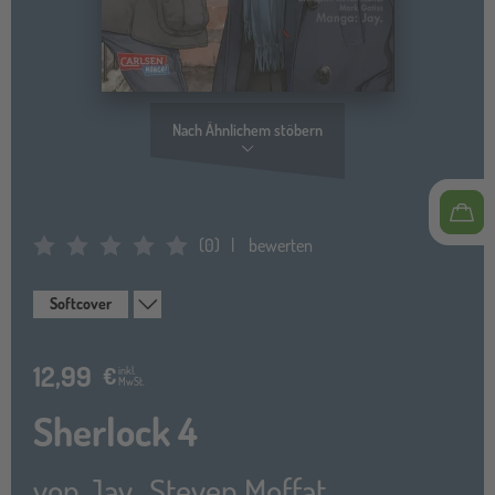
Nach Ähnlichem stöbern
(
0
)
bewerten
Average Rating: 0
Softcover
12,99
€
inkl.
MwSt.
Sherlock 4
von
Jay.
,
Steven Moffat
,