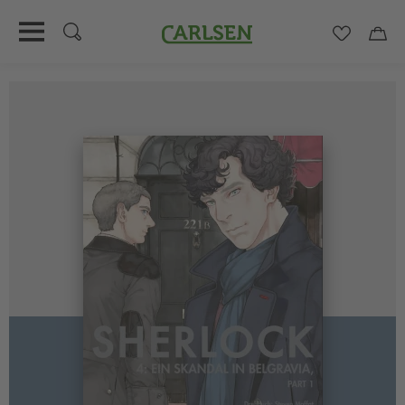
Carlsen
Merkzett
Car
Direkt
zum
Inhalt