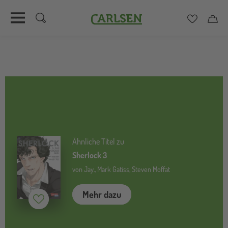
Carlsen
Merkzett
Car
Direkt
zum
Inhalt
Ähnliche Titel zu
Sherlock 3
von Jay., Mark Gatiss, Steven Moffat
Mehr dazu
Merken (
inaktiv
)