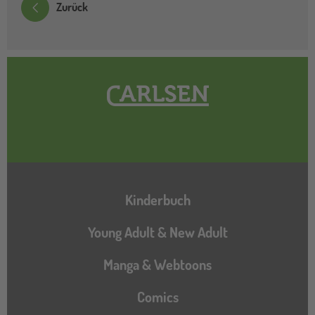
Zurück
Hauptnavigation
Kinderbuch
Young Adult & New Adult
Manga & Webtoons
Comics