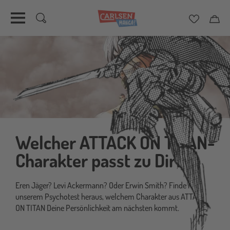
Merkzett
Car
Direkt
zum
Inhalt
Welcher ATTACK ON TITAN-
Charakter passt zu Dir?
Eren Jäger? Levi Ackermann? Oder Erwin Smith? Finde mit
unserem Psychotest heraus, welchem Charakter aus ATTACK
ON TITAN Deine Persönlichkeit am nächsten kommt.