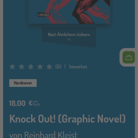
Nach Ähnlichem stöbern
(
0
)
bewerten
Average Rating: 0
Hardcover
18,00
€
inkl.
MwSt.
Knock Out! (Graphic Novel)
von
Reinhard Kleist