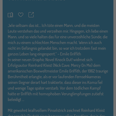
Teilen
Merkzettel
„Wie seltsam das ist… Ich töte einen Mann, und die meisten
Leute verstehen das und verzeihen mir. Hingegen, ich liebe einen
Mann, und so viele halten das für eine unverzeihliche Sünde, die
mich zu einem schlechten Menschen macht. Wenn ich auch
nicht im Gefängnis gelandet bin, so war ich trotzdem fast mein
ganzes Leben lang eingesperrt.“ – Emile Griffith
In seiner neuen Graphic Novel Knock Out! widmet sich
Erfolgsautor Reinhard Kleist (Nick Cave. Mercy On Me) dem
amerikanischen Boxweltmeister Emile Griffith, der 1962 traurige
Berühmtheit erlangte, als er vor laufenden Fernsehkameras
seinen Gegner derart hart traktierte, dass dieser ins Koma fiel
und wenige Tage später verstarb. Vor dem tödlichen Kampf
hatte er Griffith mit homophoben Verunglimpfungen zutiefst
beleidigt …
Mit gewohnt kraftvollem Pinselstrich zeichnet Reinhard Kleist
das sensible Porträt eines homosexuellen Sportlers, der in der