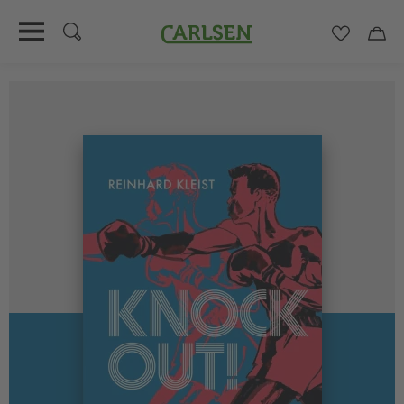
Carlsen
Merkzett
Car
Direkt
zum
Inhalt