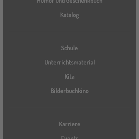
Humor und Geschenkbuch
Katalog
Katalog
Schule
Unterrichtsmaterial
Kita
Bilderbuchkino
Karriere
Events