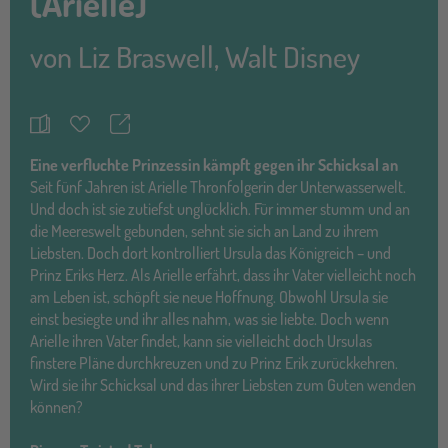
(Arielle)
von
Liz Braswell
,
Walt Disney
Teilen
Merkzettel
Eine verfluchte Prinzessin kämpft gegen ihr Schicksal an
Seit fünf Jahren ist Arielle Thronfolgerin der Unterwasserwelt.
Und doch ist sie zutiefst unglücklich. Für immer stumm und an
die Meereswelt gebunden, sehnt sie sich an Land zu ihrem
Liebsten. Doch dort kontrolliert Ursula das Königreich – und
Prinz Eriks Herz. Als Arielle erfährt, dass ihr Vater vielleicht noch
am Leben ist, schöpft sie neue Hoffnung. Obwohl Ursula sie
einst besiegte und ihr alles nahm, was sie liebte. Doch wenn
Arielle ihren Vater findet, kann sie vielleicht doch Ursulas
finstere Pläne durchkreuzen und zu Prinz Erik zurückkehren.
Wird sie ihr Schicksal und das ihrer Liebsten zum Guten wenden
können?