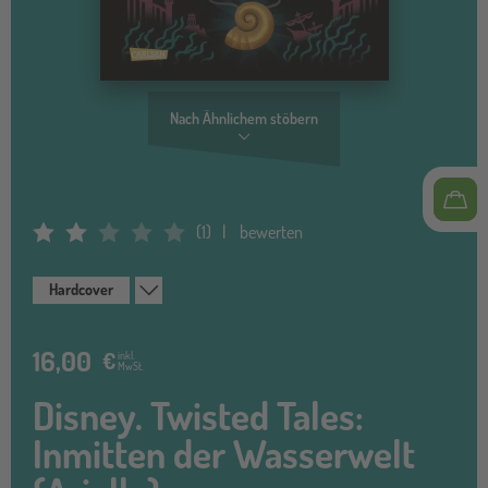
Nach Ähnlichem stöbern
(
1
)
bewerten
Average Rating: 2
Hardcover
16,00
€
inkl.
MwSt.
Disney. Twisted Tales:
Inmitten der Wasserwelt