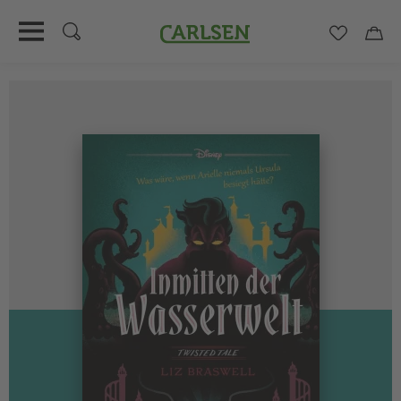
Carlsen
Merkzett
Car
Direkt
zum
Inhalt