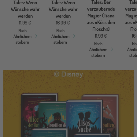
Tales: Der
Tale
Tales: Wenn
Tales: Wenn
verzaubernde
verza
Wünsche wahr
Wünsche wahr
Magier (Tiana
Magie
werden
werden
aus »Küss den
aus »
11,99 €
16,00 €
Frosch«)
Fro
Nach
Nach
11,99 €
16
Ähnlichem
Ähnlichem
stöbern
stöbern
Nach
Na
Ähnlichem
Ähnl
stöbern
stö