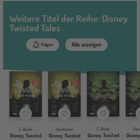
Weitere Titel der Reihe: Disney.
Twisted Tales
Alle anzeigen
Folgen
Merkzettel
Merkzettel
Merkzettel
E-Book
Har
E-Book
Hardcover
Disney. Twisted
Disney
Disney. Twisted
Disney. Twisted