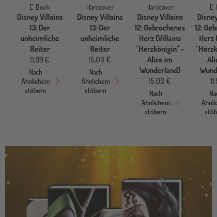
E-Book
Hardcover
Hardcover
E-
Disney Villains
Disney Villains
Disney Villains
Disney
13: Der
13: Der
12: Gebrochenes
12: Ge
unheimliche
unheimliche
Herz (Villains
Herz (
Reiter
Reiter
"Herzkönigin" -
"Herzk
11,99 €
15,00 €
Alice im
Ali
Wunderland)
Wund
Nach
Nach
15,00 €
11
Ähnlichem
Ähnlichem
stöbern
stöbern
Nach
Na
Ähnlichem
Ähnl
stöbern
stö