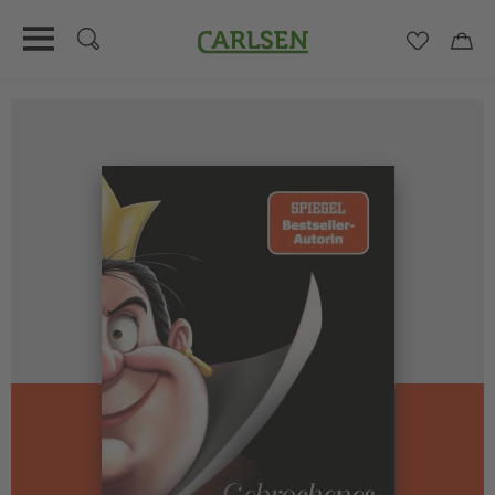
Carlsen
Merkzett
Car
Direkt
zum
Inhalt