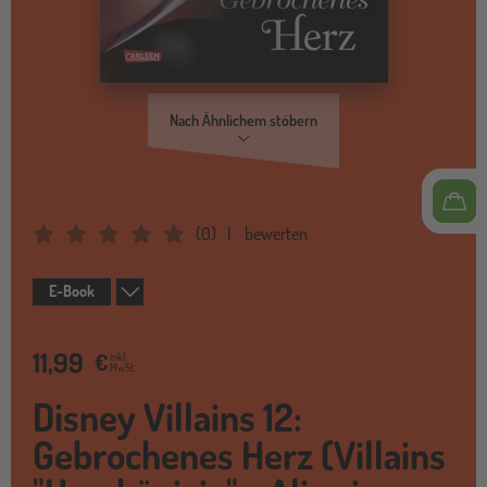
Nach Ähnlichem stöbern
(
0
)
bewerten
Average Rating: 0
E-Book
11,99
€
inkl.
MwSt.
Disney Villains 12:
Gebrochenes Herz (Villains