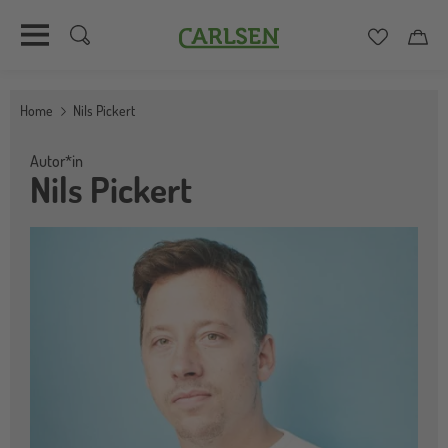
Carlsen
Merkzett
Car
Direkt
zum
Home
Nils Pickert
Inhalt
Autor*in
Nils Pickert