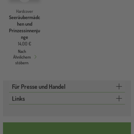
Hardcover
Seeräubermädc
hen und
Prinzessinnenju
nge
14,00 €
Nach
Ähnlichem
stöbern
Für Presse und Handel
Links