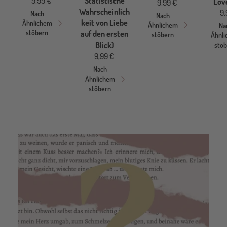
9,99 €
Statistische
Lov
9,99 €
Wahrscheinlich
9,
Nach
Nach
keit von Liebe
Ähnlichem
Ähnlichem
Na
stöbern
auf den ersten
stöbern
Ähnl
Blick)
stö
9,99 €
Nach
Ähnlichem
stöbern