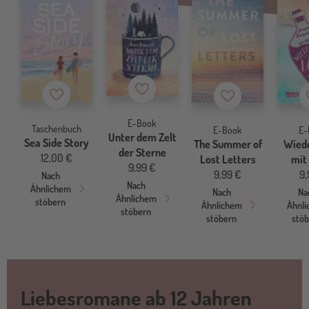
Merkzettel
Merkzettel
Merkzettel
E-Book
Taschenbuch
E-Book
E-
Unter dem Zelt
Sea Side Story
The Summer of
Wied
der Sterne
12,00 €
Lost Letters
mit
9,99 €
9,99 €
9,
Nach
Nach
Ähnlichem
Nach
Na
Ähnlichem
stöbern
Ähnlichem
Ähnl
stöbern
stöbern
stö
Liebesromane ab 12 Jahren