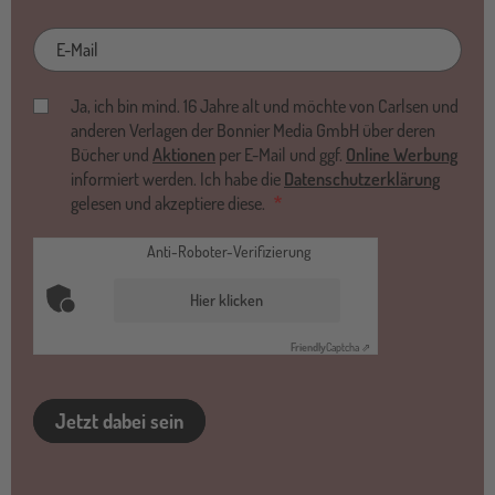
E-
Mail
Ja, ich bin mind. 16 Jahre alt und möchte von Carlsen und
anderen Verlagen der Bonnier Media GmbH über deren
Bücher und
Aktionen
per E-Mail und ggf.
Online Werbung
informiert werden. Ich habe die
Datenschutzerklärung
gelesen und akzeptiere diese.
Anti-Roboter-Verifizierung
Hier klicken
Friendly
Captcha ⇗
Jetzt dabei sein