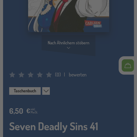
Nach Ähnlichem stöbern
(
0
)
bewerten
Average Rating: 0
Taschenbuch
6,50
€
inkl.
MwSt.
Seven Deadly Sins 41