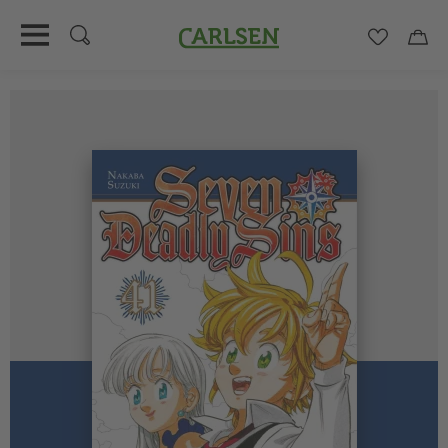
Carlsen
Merkzett
Car
Direkt
zum
Inhalt