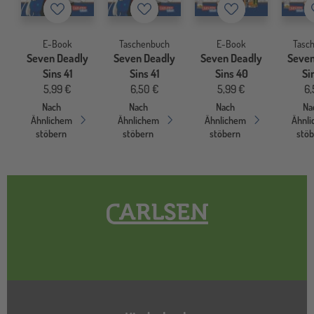
Merkzettel
Merkzettel
Merkzettel
E-Book
Taschenbuch
E-Book
Tasc
Seven Deadly
Seven Deadly
Seven Deadly
Seven
Sins 41
Sins 41
Sins 40
Si
5,99 €
6,50 €
5,99 €
6,
Nach
Nach
Nach
Na
Ähnlichem
Ähnlichem
Ähnlichem
Ähnl
stöbern
stöbern
stöbern
stö
Hauptnavigation