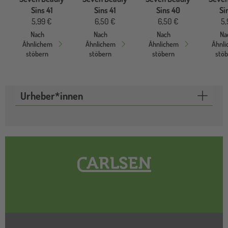
Sins 41
Sins 41
Sins 40
Si
5,99 €
6,50 €
6,50 €
5,
Nach
Nach
Nach
Na
Ähnlichem
Ähnlichem
Ähnlichem
Ähnl
stöbern
stöbern
stöbern
stö
Urheber*innen