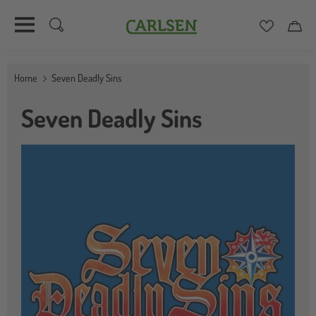
Carlsen
Merkzett
Car
Direkt
zum
Home
Seven Deadly Sins
Inhalt
Seven Deadly Sins