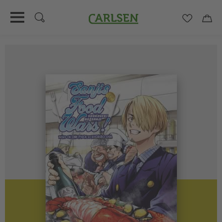
Carlsen
Merkzett
Car
Direkt
zum
Inhalt