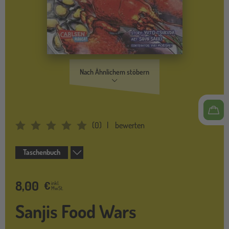
Nach Ähnlichem stöbern
(
0
)
bewerten
Average Rating: 0
Taschenbuch
8,00
€
inkl.
MwSt.
Sanjis Food Wars