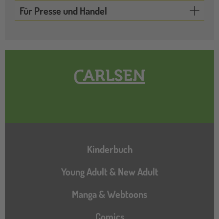
Für Presse und Handel
Hauptnavigation
Kinderbuch
Young Adult & New Adult
Manga & Webtoons
Comics