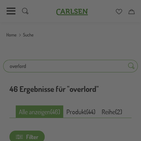
Carlsen
Merkzett
Car
Direkt
zum
Home
Suche
Inhalt
Suche
Suche
46 Ergebnisse für "overlord"
Alle anzeigen
(46)
Produkt
(44)
Reihe
(2)
Filter