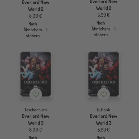
Overlord New
Overlord New
World 2
World 2
5,99 €
8,00 €
Nach
Nach
Ähnlichem
Ähnlichem
stöbern
stöbern
Merkzettel
Merkzettel
Taschenbuch
E-Book
Overlord New
Overlord New
World 3
World 3
8,00 €
5,99 €
Nach
Nach