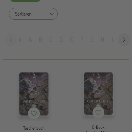
Sort by
#
A
B
C
D
E
F
G
H
I
J
Merkzettel
Merkzettel
E-Book
Taschenbuch