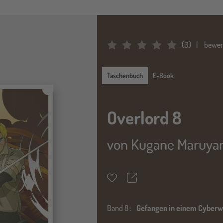
(
0
)
bewer
Average Rating: 0
Taschenbuch
Taschenbuch
E-Book
Overlord 8
von
Kugane Maruy
Teilen
Merkzettel
Band
8 :
Gefangen in einem Cyberw