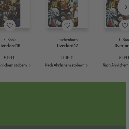
Merkzettel
Merkzettel
Me
E-Book
Taschenbuch
E-Boo
Overlord 18
Overlord 17
Overlor
5,99 €
9,00 €
5,99 
hnlichem stöbern
Nach Ähnlichem stöbern
Nach Ähnlichem