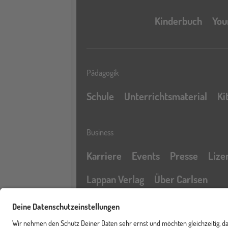
Kinderbuch
You
Pädagogik
Schule
Unterrichtsmaterial
Ki
Business
Karriere
Events
Presse
Lize
Lappan Verlag
Über Carlsen
Profil
Service & Rechtliches