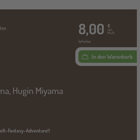
8,00
€
ten
inkl.
MwSt.
lieferbar
In den Warenkorb
ama
,
Hugin Miyama
elt-Fantasy-Adventure!!