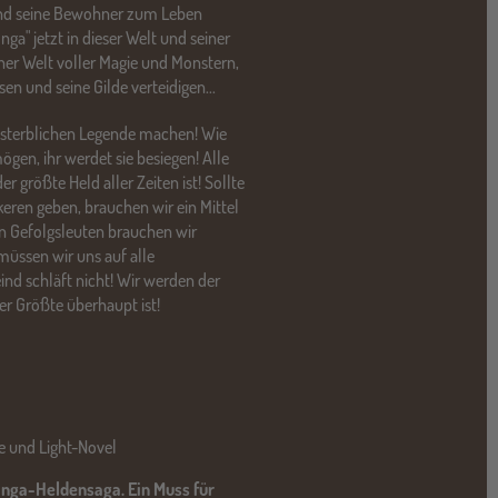
nd seine Bewohner zum Leben
ga" jetzt in dieser Welt und seiner
iner Welt voller Magie und Monstern,
en und seine Gilde verteidigen...
nsterblichen Legende machen! Wie
en, ihr werdet sie besiegen! Alle
r größte Held aller Zeiten ist! Sollte
keren geben, brauchen wir ein Mittel
en Gefolgsleuten brauchen wir
ssen wir uns auf alle
ind schläft nicht! Wir werden der
r Größte überhaupt ist!
e und Light-Novel
anga-Heldensaga. Ein Muss für