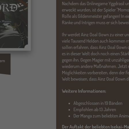
Nachdem das Onlinegame Yggdrasil u
erweckt wurden, ist der Spieler "Momon
Rolle als Gildenmeister gefangen! In e
Ränke und Intrigen muss er sich beweis
Ihr werdet Ainz Ooal Gown zu einer u
viele Tausend Helden auch kommen mög
sollen erfahren, dass Ainz Ooal Gown de
es in dieser Welt doch noch einen Stär
gegen ihn. Gegen Magier mit unzählig
ern
wiederum andere Maßnahmen. Jetzt mü
Möglichkeiten vorbereiten, denn der Fe
Welt beweisen, dass Ainz Ooal Gown de
Weitere Informationen:
Abgeschlossen in 19 Bänden
Empfohlen ab 13 Jahren
Der Manga zum beliebten Anim
Der Auftakt der beliebten Isekai-M