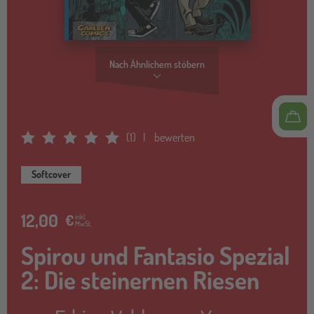
Nach Ähnlichem stöbern
(
1
)
bewerten
Average Rating: 5
Softcover
12,00
€
inkl.
MwSt.
Spirou und Fantasio Spezial
2: Die steinernen Riesen