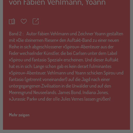
von
Fabien Vehlmann
,
Yoann
Teilen
Merkzettel
Band
2 :
Autor Fabien Vehlmann und Zeichner Yoann gestalten
mit »Die steinernen Riesen« den Auftakt-Band zu einer neuen
Reihe in sich abgeschlossener »Spirou«-Abenteuer aus der
Feder wechselnder Künstler, die bei Carlsen unter dem Label
»Spirou und Fantasio Spezial« erscheinen. Und dieser Auftakt
hat es in sich: Lange schon gab es kein derart fulminantes
»Spirou«-Abenteuer. Vehlmann und Yoann schicken Spirou und
Fantasio (getrennt voneinander!) auf die Jagd nach einer
untergegangenen Zivilisation in die Urwälder und auf den
Meeresgrund Neuseelands. James Bond, Indiana Jones,
»Jurassic Park« und der olle Jules Vernes lassen grüßen!
Mehr zeigen