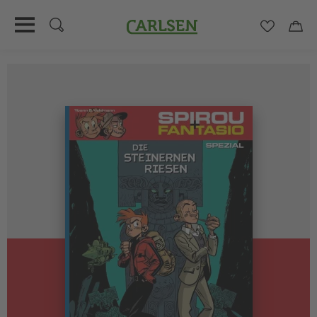
Carlsen
Merkzett
Car
Direkt
zum
Inhalt