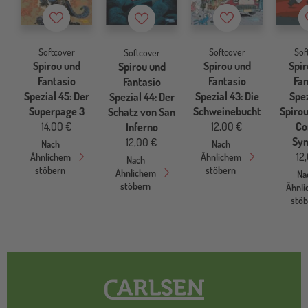
Merkzettel
Merkzettel
Merkzettel
Softcover
Softcover
Sof
Softcover
Spirou und
Spirou und
Spir
Spirou und
Fantasio
Fantasio
Fan
Fantasio
Spezial 45: Der
Spezial 43: Die
Spez
Spezial 44: Der
Superpage 3
Schweinebucht
Spirou
Schatz von San
14,00 €
12,00 €
Co
Inferno
Sy
12,00 €
Nach
Nach
12
Ähnlichem
Ähnlichem
Nach
stöbern
stöbern
Ähnlichem
Na
stöbern
Ähnl
stö