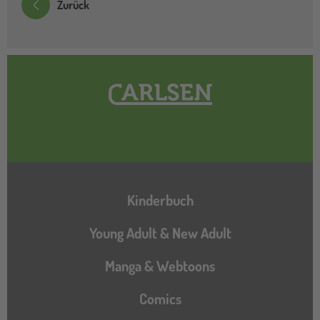
Zurück
Hauptnavigation
Kinderbuch
Young Adult & New Adult
Manga & Webtoons
Comics