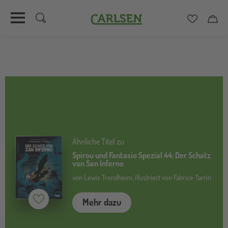
Carlsen
Merkzett
Car
Direkt
zum
Inhalt
Ähnliche Titel zu
Spirou und Fantasio Spezial 44: Der Schatz
von San Inferno
von Lewis Trondheim, illustriert von Fabrice Tarrin
Mehr dazu
Merken (
inaktiv
)