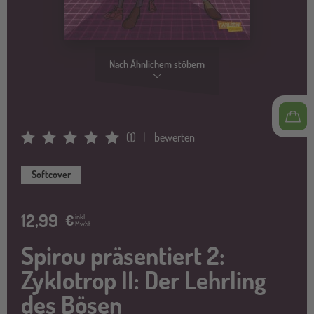
Nach Ähnlichem stöbern
(
1
)
bewerten
Average Rating: 5
Softcover
12,99
€
inkl.
MwSt.
Spirou präsentiert 2:
Zyklotrop II: Der Lehrling
des Bösen