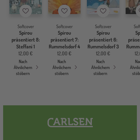
Merkzettel
Merkzettel
Merkzettel
Softcover
Softcover
Softcover
Sof
Spirou
Spirou
Spirou
Sp
präsentiert 8:
präsentiert 7:
präsentiert 6:
präsen
Steffani 1
Rummelsdorf 4
Rummelsdorf 3
Rumme
12,00 €
12,00 €
12,00 €
12
Nach
Nach
Nach
Na
Ähnlichem
Ähnlichem
Ähnlichem
Ähnl
stöbern
stöbern
stöbern
stö