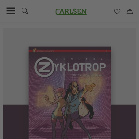
Carlsen
Merkzett
Car
Direkt
zum
Inhalt