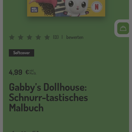
(
0
)
bewerten
Average Rating: 0
Softcover
4,99
€
inkl.
MwSt.
Gabby’s Dollhouse:
Schnurr-tastisches
Malbuch