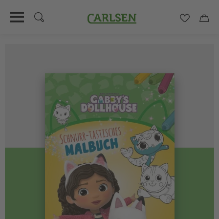
Carlsen
Merkzett
Car
Direkt
zum
Inhalt