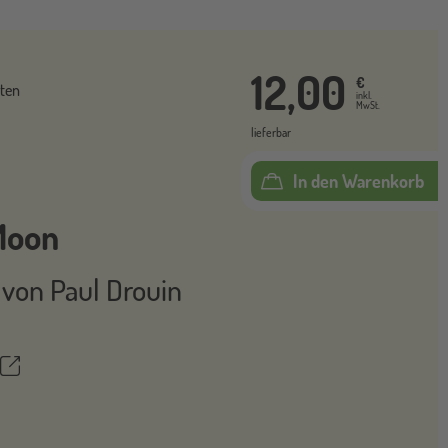
12,00
€
ten
inkl.
MwSt.
lieferbar
In den Warenkorb
 Moon
t von
Paul Drouin
Teilen
ettel