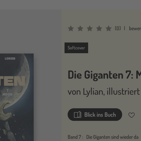
(
0
)
bewer
Average Rating: 0
Softcover
Softcover
Die Giganten 7:
von
Lylian
,
illustrier
Blick ins Buch
Merkz
Band
7 :
Die Giganten sind wieder da