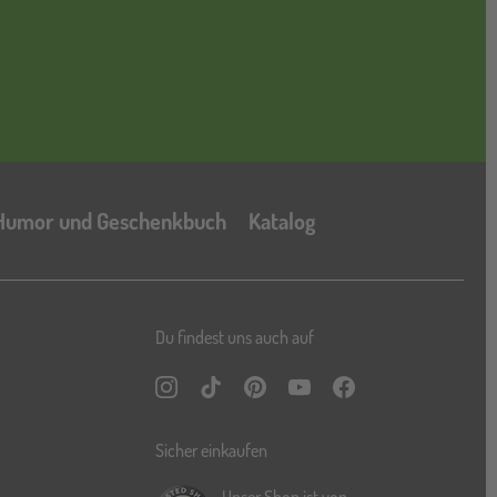
Katalog
Humor und Geschenkbuch
Katalog
Du findest uns auch auf
Instagram
TikTok
Pinterest
YouTube
Facebook
Sicher einkaufen
Unser Shop ist von