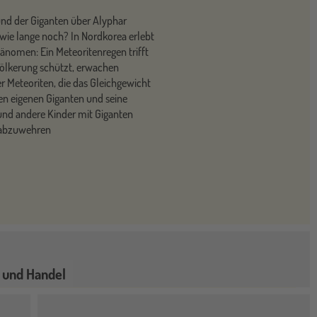
und der Giganten über Alyphar
wie lange noch? In Nordkorea erlebt
hänomen: Ein Meteoritenregen trifft
evölkerung schützt, erwachen
 Meteoriten, die das Gleichgewicht
en eigenen Giganten und seine
und andere Kinder mit Giganten
 abzuwehren
 und Handel