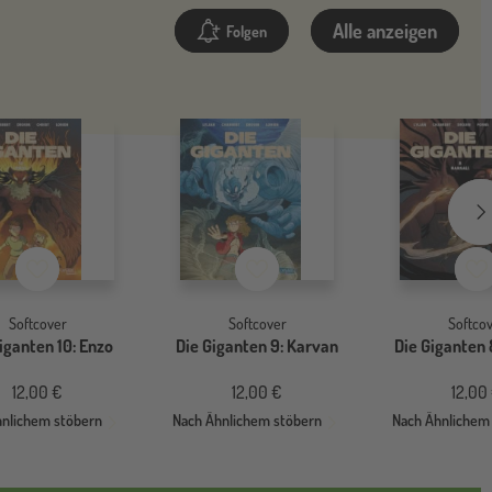
Alle anzeigen
Folgen
Merkzettel
Merkzettel
Me
Softcover
Softcover
Softco
iganten 10: Enzo
Die Giganten 9: Karvan
Die Giganten 
12,00 €
12,00 €
12,00
hnlichem stöbern
Nach Ähnlichem stöbern
Nach Ähnlichem