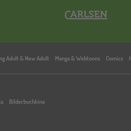
Hauptnavigation
ng Adult & New Adult
Manga & Webtoons
Comics
ta
Bilderbuchkino