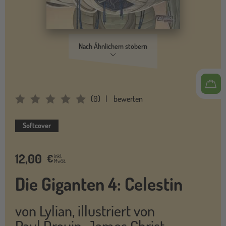
Nach Ähnlichem stöbern
(
0
)
bewerten
Average Rating: 0
Softcover
12,00
€
inkl.
MwSt.
Die Giganten 4: Celestin
von
Lylian
,
illustriert von
Paul Drouin
,
James Christ
,