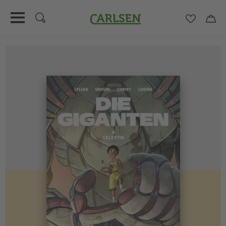
Carlsen
Merkzett
Car
Direkt
zum
Inhalt