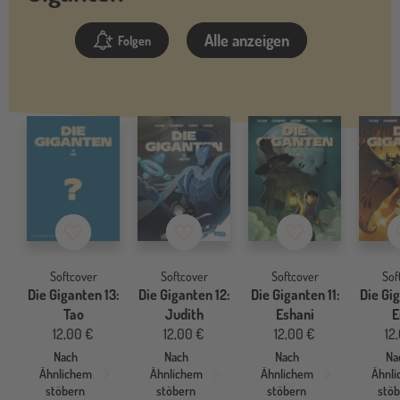
Alle anzeigen
Folgen
Merkzettel
Merkzettel
Merkzettel
Softcover
Softcover
Softcover
Sof
Die Giganten 13:
Die Giganten 12:
Die Giganten 11:
Die Gig
Tao
Judith
Eshani
E
12,00 €
12,00 €
12,00 €
12
Nach
Nach
Nach
Na
Ähnlichem
Ähnlichem
Ähnlichem
Ähnl
stöbern
stöbern
stöbern
stö