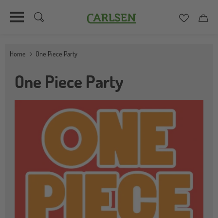
Carlsen
Merkzett
Car
Direkt
zum
Home
One Piece Party
Inhalt
One Piece Party