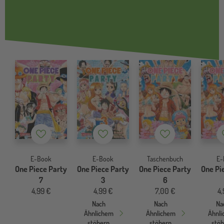
Merkzettel
Merkzettel
Merkzettel
E-Book
E-Book
Taschenbuch
E-
One Piece Party
One Piece Party
One Piece Party
One Pi
7
3
6
4,99 €
4,99 €
7,00 €
4,
Nach
Nach
Na
Ähnlichem
Ähnlichem
Ähnl
stöbern
stöbern
stö