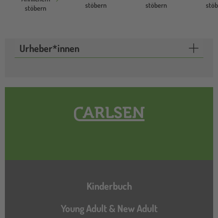
stöbern
stöbern
stö
stöbern
Urheber*innen
Hauptnavigation
Kinderbuch
Young Adult & New Adult