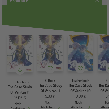
Produkte
Merkzettel
Merkzettel
Merkzettel
E-Book
Taschenbuch
E-
Taschenbuch
The Case Study
The Case Study
The Ca
The Case Study
Of Vanitas 11
Of Vanitas 10
Of Va
Of Vanitas 11
5,99 €
10,00 €
5,
10,00 €
Nach
Nach
Na
Nach
Ähnlichem
Ähnlichem
Ähnl
Ähnlichem