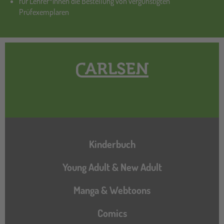
für Lehrer*innen die Bestellung von vergünstigten
Prüfexemplaren
Hauptnavigation
Kinderbuch
Young Adult & New Adult
Manga & Webtoons
Comics