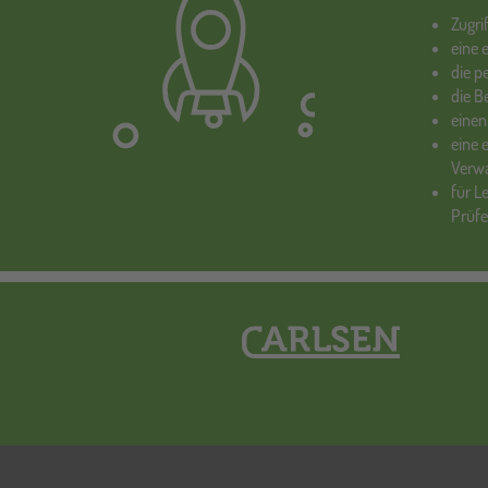
Zugri
eine 
die p
die 
einen
eine 
Verw
für L
Prüf