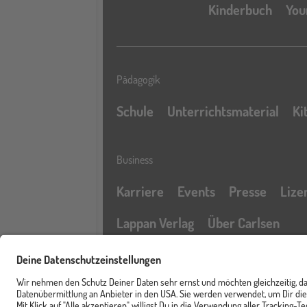
Kinderbuch
You
Pädagogik
Schule
Unterrichtsmaterial
Ki
Business
Karriere
Events
Presse
Lize
Lappan Verlag
Über Carlsen
Profil
Service & Rechtliches
Newsletter
FAQ & Hilfe
Kontak
Merkzettel