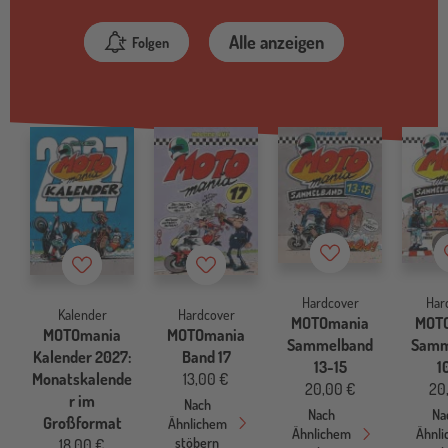
Alle anzeigen
Folgen
Merkzettel
Merkzettel
Merkzettel
Hardcover
Har
Kalender
Hardcover
MOTOmania
MOT
MOTOmania
MOTOmania
Sammelband
Samm
Kalender 2027:
Band 17
13-15
1
Monatskalende
13,00 €
20,00 €
20
r im
Nach
Nach
Na
Großformat
Ähnlichem
Ähnlichem
Ähnl
stöbern
18,00 €