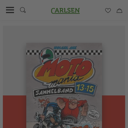
Carlsen
Merkzett
Car
Direkt
zum
Inhalt