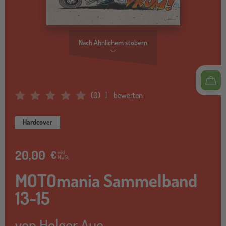
Nach Ähnlichem stöbern
(
0
)
bewerten
Average Rating: 0
Hardcover
20,00
€
inkl.
MwSt.
MOTOmania Sammelband
13-15
von
Holger Aue