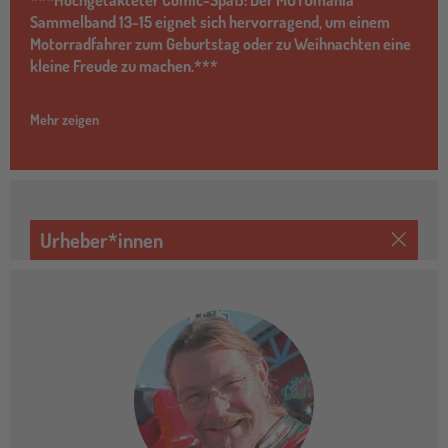
Sammelband 13-15 eignet sich hervorragend, um einem
Motorradfahrer zum Geburtstag oder zu Weihnachten eine
kleine Freude zu machen.***
Mehr zeigen
Urheber*innen