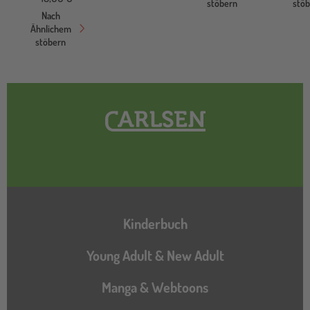
stöbern
stö
Nach
Ähnlichem
stöbern
Hauptnavigation
Kinderbuch
Young Adult & New Adult
Manga & Webtoons