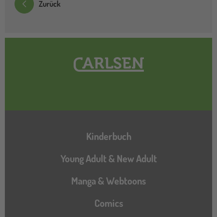
Zurück
Hauptnavigation
Kinderbuch
Young Adult & New Adult
Manga & Webtoons
Comics