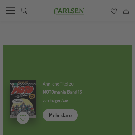
Carlsen
Merkzett
Car
Direkt
zum
Inhalt
Ähnliche Titel zu
MOTOmania Band 15
von Holger Aue
Mehr dazu
Merken (
inaktiv
)