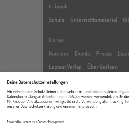
Pädagogik
Schule
Unterrichtsmaterial
Ki
Business
Karriere
Events
Presse
Lize
Lappan Verlag
Über Carlsen
Profil
Service & Rechtliches
Newsletter
FAQ & Hilfe
Kontak
Merkzettel
Barrierefreiheitserklärung
Cart