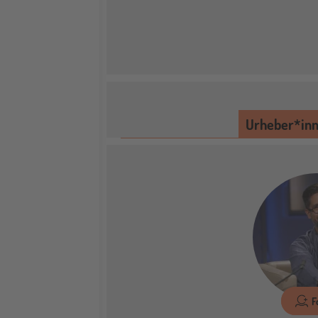
Urheber*in
F