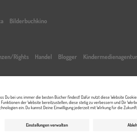
ta
Bilderbuchkino
nzen/Rights
Handel
Blogger
Kindermedienagentu
t
Impressum
AGB Online Shop
Datenschutzerklär