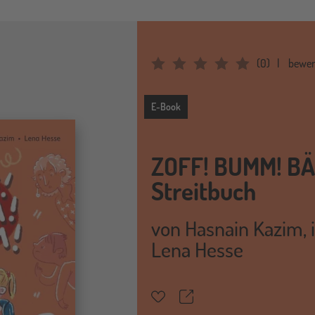
(
0
)
bewer
Average Rating: 0
E-Book
E-Book
ZOFF! BUMM! BÄ
Streitbuch
von
Hasnain Kazim
,
Lena Hesse
Teilen
Merkzettel