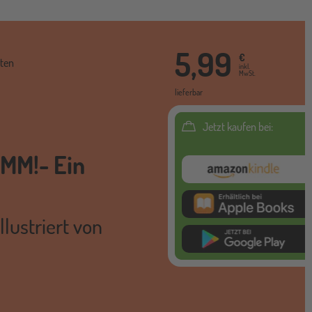
5,99
€
ten
inkl.
MwSt.
lieferbar
Jetzt kaufen bei:
MM!- Ein
Amazon Kindl
itunes ebook
illustriert von
google