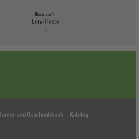
Illustrator*in
Lena Hesse
Katalog
Humor und Geschenkbuch
Katalog