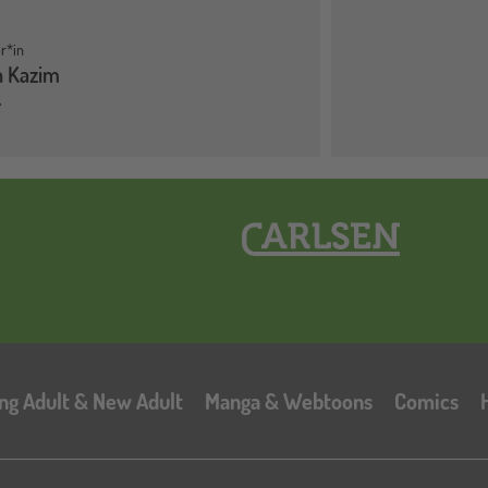
r*in
n Kazim
Hauptnavigation
ng Adult & New Adult
Manga & Webtoons
Comics