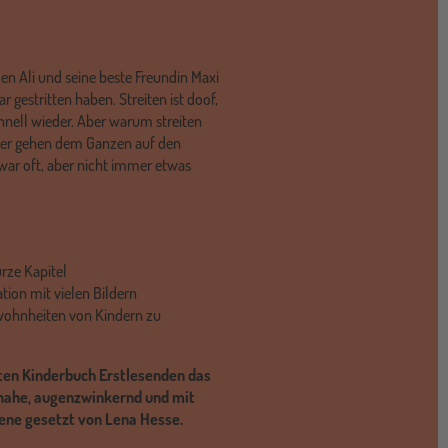
nden Ali und seine beste Freundin Maxi
 gestritten haben. Streiten ist doof,
chnell wieder. Aber warum streiten
der gehen dem Ganzen auf den
zwar oft, aber nicht immer etwas
urze Kapitel
tion mit vielen Bildern
ohnheiten von Kindern zu
ten Kinderbuch Erstlesenden das
n nahe, augenzwinkernd und mit
zene gesetzt von Lena Hesse.